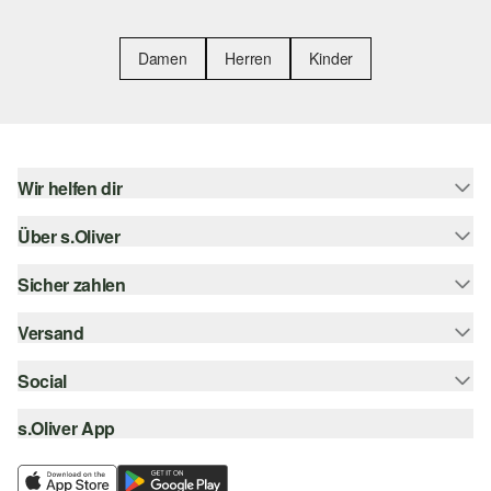
Damen
Herren
Kinder
Wir helfen dir
Über s.Oliver
Hilfe & FAQ
Größenberatung
Sicher zahlen
Newsletter
Rückgabe
s.Oliver Card
Versand
Rechnung
Top-Kategorien
s.Oliver Group
Kreditkarte
Social
Sendungsverfolgung
Career
PayPal
SwissPost
s.Oliver App
instagram
Wunschliste
TWINT
PickPost
facebook
Nachhaltigkeit
Klarna