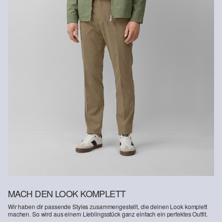
Recycelte Faser
Um einen Beitrag zum Kreislaufprinzip in der Textilproduktion zu
leisten, setzen wir vermehrt recyceltes Fasermaterial in unseren
Produkten ein.
Enthält recyceltes Polyester: Dieses Produkt enthält recyceltes
Polyester, hergestellt aus recyceltem Kunststoff wie PET-Flaschen
oder recycelten Fasern, die aus gebrauchter Kleidung gewonnen
werden.
MACH DEN LOOK KOMPLETT
Wir haben dir passende Styles zusammengestellt, die deinen Look komplett
machen. So wird aus einem Lieblingsstück ganz einfach ein perfektes Outfit.