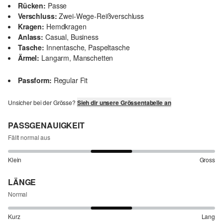
Rücken:
Passe
Verschluss:
Zwei-Wege-Reißverschluss
Kragen:
Hemdkragen
Anlass:
Casual, Business
Tasche:
Innentasche, Paspeltasche
Ärmel:
Langarm, Manschetten
Passform:
Regular Fit
Unsicher bei der Grösse?
Sieh dir unsere Grössentabelle an
PASSGENAUIGKEIT
Fällt normal aus
Klein
Gross
LÄNGE
Normal
Kurz
Lang