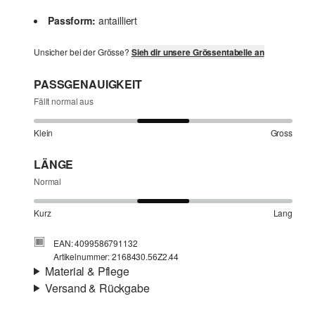
Passform:
antailliert
Unsicher bei der Grösse?
Sieh dir unsere Grössentabelle an
PASSGENAUIGKEIT
Fällt normal aus
Klein
Gross
LÄNGE
Normal
Kurz
Lang
EAN: 4099586791132
Artikelnummer: 2168430.56Z2.44
Material & Pflege
Versand & Rückgabe
Stoff:
Denim
Versandinfortmationen