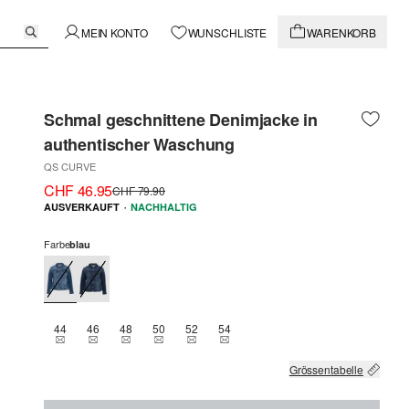
MEIN KONTO
WUNSCHLISTE
WARENKORB
Schmal geschnittene Denimjacke in
authentischer Waschung
QS CURVE
CHF 46.95
CHF 79.90
·
AUSVERKAUFT
NACHHALTIG
Farbe
blau
44
46
48
50
52
54
THIS SIZE IS CURRENTLY OUT OF STOCK
THIS SIZE IS CURRENTLY OUT OF STOCK
THIS SIZE IS CURRENTLY OUT OF STOCK
THIS SIZE IS CURRENTLY OUT OF STOCK
THIS SIZE IS CURRENTLY OUT OF STOCK
THIS SIZE IS CURRENTLY OUT OF 
Grössentabelle