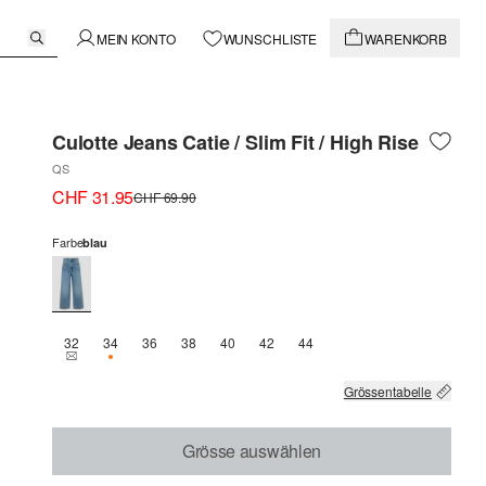
MEIN KONTO
WUNSCHLISTE
WARENKORB
Culotte Jeans Catie / Slim Fit / High Rise
QS
CHF 31.95
CHF 69.90
Farbe
blau
32
34
36
38
40
42
44
THIS SIZE IS CURRENTLY OUT OF STOCK
NUR 1 VERFÜGBAR
Grössentabelle
Grösse auswählen