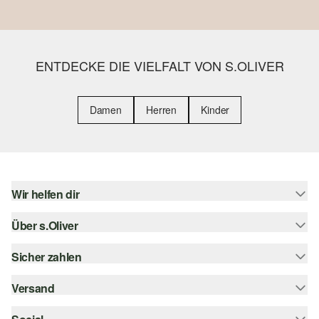
ENTDECKE DIE VIELFALT VON S.OLIVER
Damen
Herren
Kinder
Wir helfen dir
Über s.Oliver
Hilfe & FAQ
Größenberatung
Sicher zahlen
Newsletter
Rückgabe
s.Oliver Card
Versand
Rechnung
Top-Kategorien
s.Oliver Group
Kreditkarte
Sendungsverfolgung