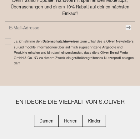
Dein Fashion-Update: Randvoll mit spannenden Modetipps,
Überraschungen und einem 10% Rabatt auf deinen nächsten
Einkauf!
Ja, ich stimme den
zum Erhalt des s.Oliver Newsletters
Datenschutzhinweisen
zu und möchte Informationen über auf mich zugeschnittene Angebote und
Produkte erhalten und bin damit einverstanden, dass die s.Oliver Bernd Freier
GmbH & Co. KG zu diesem Zweck ein geräteübergreifendes Nutzerprofil anlegen
darf.
ENTDECKE DIE VIELFALT VON S.OLIVER
Damen
Herren
Kinder