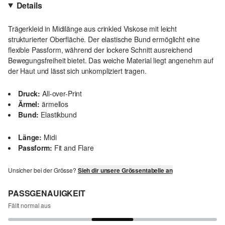
Details
Trägerkleid in Midilänge aus crinkled Viskose mit leicht
strukturierter Oberfläche. Der elastische Bund ermöglicht eine
flexible Passform, während der lockere Schnitt ausreichend
Bewegungsfreiheit bietet. Das weiche Material liegt angenehm auf
der Haut und lässt sich unkompliziert tragen.
Druck:
All-over-Print
Ärmel:
ärmellos
Bund:
Elastikbund
Länge:
Midi
Passform:
Fit and Flare
Unsicher bei der Grösse?
Sieh dir unsere Grössentabelle an
PASSGENAUIGKEIT
Fällt normal aus