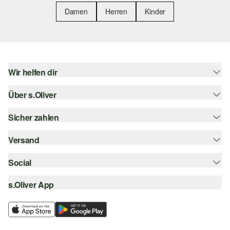
Damen
Herren
Kinder
Wir helfen dir
Über s.Oliver
Hilfe & FAQ
Größenberatung
Sicher zahlen
Newsletter
Rückgabe
s.Oliver Card
Versand
Rechnung
Top-Kategorien
s.Oliver Group
Kreditkarte
Social
Sendungsverfolgung
Career
PayPal
SwissPost
s.Oliver App
instagram
Wunschliste
TWINT
PickPost
facebook
Nachhaltigkeit
Klarna
My Post 24
pinterest
Storefinder
SSL-Verschlüsselung