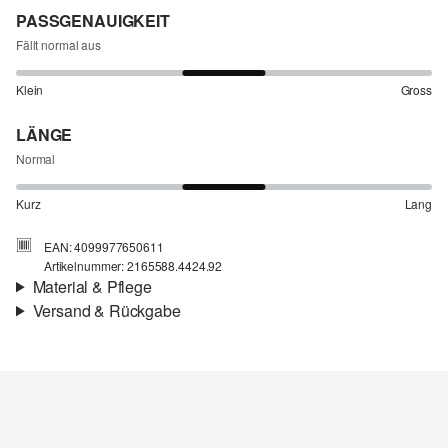
PASSGENAUIGKEIT
Fällt normal aus
Klein
Gross
LÄNGE
Normal
Kurz
Lang
EAN: 4099977650611
Artikelnummer: 2165588.4424.92
Material & Pflege
Versand & Rückgabe
Stoff:
Rippware, Jersey, Materialmix
Versandinfortmationen
Eigenschaft:
elastisch, angeraut
Material:
Baumwollmix
Deine Bestellung wird innerhalb von 4–5 Werktagen per SwissPost
versendet. Für eine Standardlieferung betragen die Versandkosten
4,00 CHF