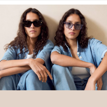
schützen und wiederherzustellen. Better Cotton unterstützt
landwirtschaftliche Gemeinschaften in sozialer, ökologischer und
wirtschaftlicher Hinsicht, indem Landwirt: innen in nachhaltigeren
Anbaumethoden geschult werden. Dieses Produkt wird über ein
System der Massenbilanz erzeugt und enthält daher
möglicherweise kein Better Cotton. Mehr Informationen dazu
findest du unter https://www.soliver.ch/responsible-fashion/soziale-
verantwortung/