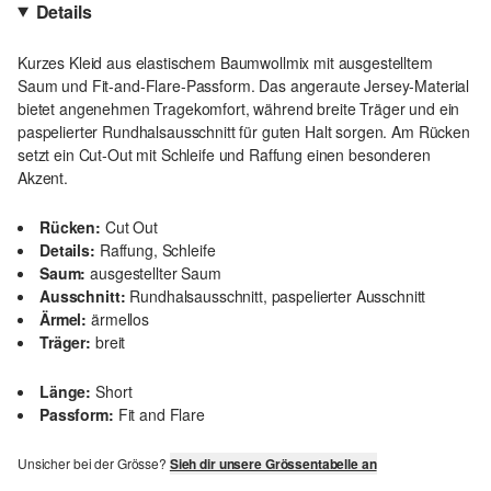
Details
Kurzes Kleid aus elastischem Baumwollmix mit ausgestelltem
Saum und Fit-and-Flare-Passform. Das angeraute Jersey-Material
bietet angenehmen Tragekomfort, während breite Träger und ein
paspelierter Rundhalsausschnitt für guten Halt sorgen. Am Rücken
setzt ein Cut-Out mit Schleife und Raffung einen besonderen
Akzent.
Rücken:
Cut Out
Details:
Raffung, Schleife
Saum:
ausgestellter Saum
Ausschnitt:
Rundhalsausschnitt, paspelierter Ausschnitt
Ärmel:
ärmellos
Träger:
breit
Länge:
Short
Passform:
Fit and Flare
Unsicher bei der Grösse?
Sieh dir unsere Grössentabelle an