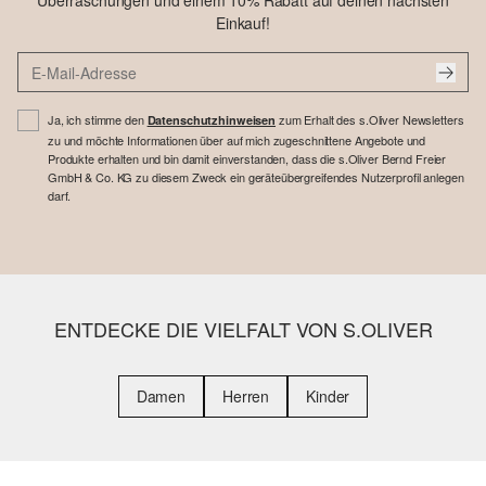
Überraschungen und einem 10% Rabatt auf deinen nächsten
Einkauf!
Ja, ich stimme den
zum Erhalt des s.Oliver Newsletters
Datenschutzhinweisen
zu und möchte Informationen über auf mich zugeschnittene Angebote und
Produkte erhalten und bin damit einverstanden, dass die s.Oliver Bernd Freier
GmbH & Co. KG zu diesem Zweck ein geräteübergreifendes Nutzerprofil anlegen
darf.
ENTDECKE DIE VIELFALT VON S.OLIVER
Damen
Herren
Kinder