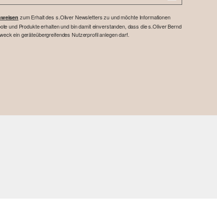
zum Erhalt des s.Oliver Newsletters zu und möchte Informationen
nweisen
te und Produkte erhalten und bin damit einverstanden, dass die s.Oliver Bernd
ck ein geräteübergreifendes Nutzerprofil anlegen darf.