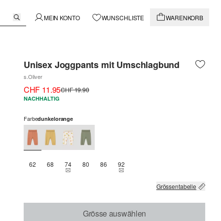
MEIN KONTO
WUNSCHLISTE
WARENKORB
Unisex Joggpants mit Umschlagbund
s.Oliver
CHF 11.95
CHF 19.90
NACHHALTIG
Farbe
dunkelorange
62
68
74
80
86
92
THIS SIZE IS CURRENTLY OUT OF STOCK
THIS SIZE IS CURRENTLY OUT OF 
Grössentabelle
Grösse auswählen