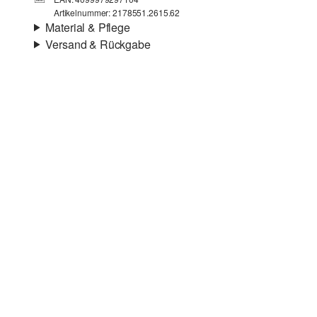
Artikelnummer: 2178551.2615.62
Material & Pflege
Versand & Rückgabe
Stoff:
leichter Sweat
Versandinfortmationen
Eigenschaft:
weich
Material:
Baumwollmix
Deine Bestellung wird innerhalb von 4–5 Werktagen per
SwissPost versendet. Für eine Standardlieferung betragen
die Versandkosten 4,00 CHF
Rückgabe
Du kannst deine Artikel innerhalb von 14 Tagen kostenlos
an uns zurücksenden. Wir übernehmen die
Chlorbleiche nicht möglich
Rücksendekosten.
Nicht für den Trockner geeignet
Wenn du unsere s.Oliver Card besitzt, kannst du Artikel
Nicht heiß bügeln
sogar innerhalb von 30 Tagen kostenlos zurückgeben.
Keine chemische Reinigung möglich
Normalwaschgang 40 °