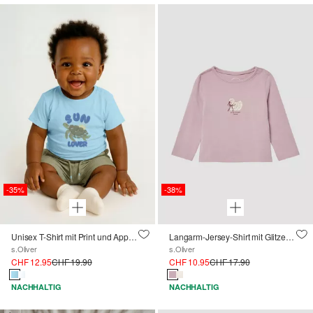
-35%
-38%
Unisex T-Shirt mit Print und Applikation
Langarm-Jersey-Shirt mit Glitzerprint
s.Oliver
s.Oliver
CHF 12.95
CHF 19.90
CHF 10.95
CHF 17.90
NACHHALTIG
NACHHALTIG