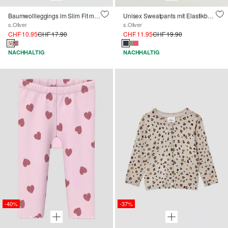
Baumwollleggings im Slim Fit mit All-over-Print und Rollsaum
Unisex Sweatpants mit Elastikbund
s.Oliver
s.Oliver
CHF 10.95
CHF 17.90
CHF 11.95
CHF 19.90
NACHHALTIG
NACHHALTIG
-40%
-37%