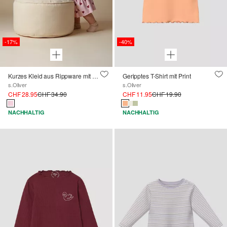
-17%
-40%
Kurzes Kleid aus Rippware mit Print und Puffärmeln
Geripptes T-Shirt mit Print
s.Oliver
s.Oliver
CHF 28.95
CHF 34.90
CHF 11.95
CHF 19.90
NACHHALTIG
NACHHALTIG