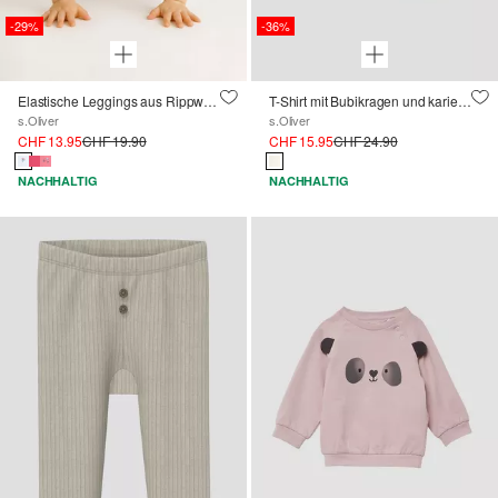
-29%
-36%
Elastische Leggings aus Rippware
T-Shirt mit Bubikragen und kariertem Einsatz
s.Oliver
s.Oliver
CHF 13.95
CHF 19.90
CHF 15.95
CHF 24.90
NACHHALTIG
NACHHALTIG