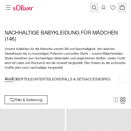
NACHHALTIGE BABYKLEIDUNG FÜR MÄDCHEN
(146)
Unsere Kollektion für die Kleinsten vereint Stil und Nachhaltigkeit. Von weichen
Sweathosen bis zu kuscheligen Pullovern und soften Shirts – unsere Mädchenbaby-
Styles bestehen aus hochwertigen Materialien und angenehmen Stoffen. Jedes Outfit
wird mit Liebe und Rücksicht auf die Umwelt hergestellt. Hier findest du die schönsten
Outfits jetzt noch nachhaltiger hergestellt.
ALLE
OBERTEILE
UNTERTEILE
OVERALLS & SETS
ACCESSOIRES
Filter & Sortierung