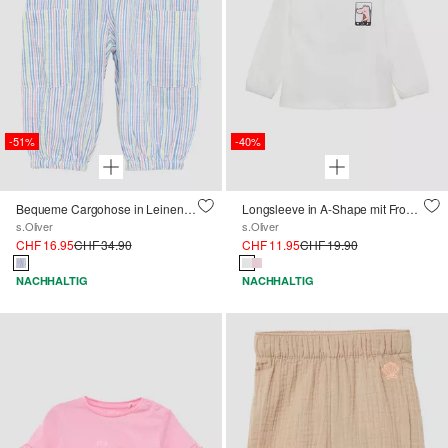
-51%
-40%
Bequeme Cargohose in Leinenoptik
Longsleeve in A-Shape mit Front- und Rückenprint
s.Oliver
s.Oliver
CHF 16.95
CHF 34.90
CHF 11.95
CHF 19.90
NACHHALTIG
NACHHALTIG