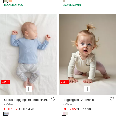
NACHHALTIG
NACHHALTIG
-45%
-46%
Unisex Leggings mit Rippstruktur
Leggings mit Zierkante
s.Oliver
s.Oliver
CHF 10.95
CHF 19.90
CHF 7.95
CHF 14.90