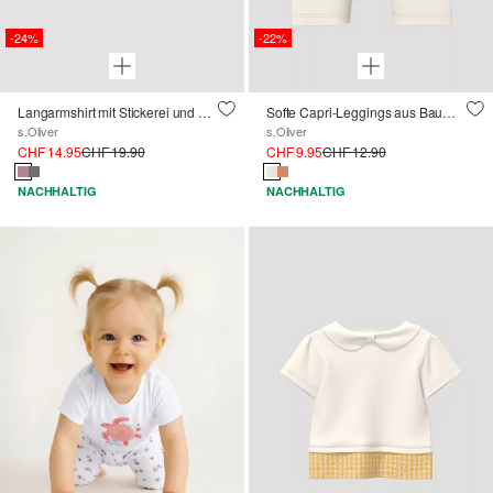
-24%
-22%
Langarmshirt mit Stickerei und Glitzerprint
Softe Capri-Leggings aus Baumwollstretch
s.Oliver
s.Oliver
CHF 14.95
CHF 19.90
CHF 9.95
CHF 12.90
NACHHALTIG
NACHHALTIG