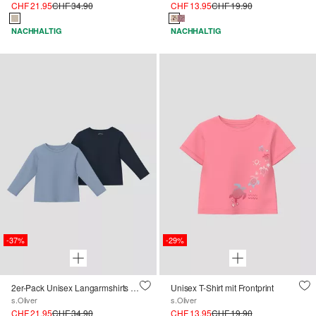
CHF 21.95
CHF 34.90
CHF 13.95
CHF 19.90
NACHHALTIG
NACHHALTIG
-37%
-29%
2er-Pack Unisex Langarmshirts in Rippstruktur
Unisex T-Shirt mit Frontprint
s.Oliver
s.Oliver
CHF 21.95
CHF 34.90
CHF 13.95
CHF 19.90