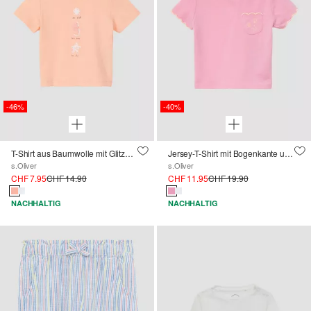
-46%
-40%
T-Shirt aus Baumwolle mit Glitzerprint
Jersey-T-Shirt mit Bogenkante und Brusttasche
s.Oliver
s.Oliver
CHF 7.95
CHF 14.90
CHF 11.95
CHF 19.90
NACHHALTIG
NACHHALTIG