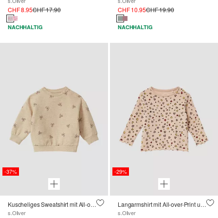
s.Oliver
s.Oliver
CHF 8.95
CHF 17.90
CHF 10.95
CHF 19.90
NACHHALTIG
NACHHALTIG
-37%
-29%
Kuscheliges Sweatshirt mit All-over-Print
Langarmshirt mit All-over-Print und Rollsaum
s.Oliver
s.Oliver