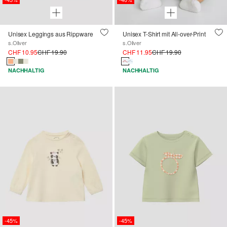
Unisex Leggings aus Rippware
Unisex T-Shirt mit All-over-Print
s.Oliver
s.Oliver
CHF 10.95
CHF 19.90
CHF 11.95
CHF 19.90
NACHHALTIG
NACHHALTIG
-45%
-45%