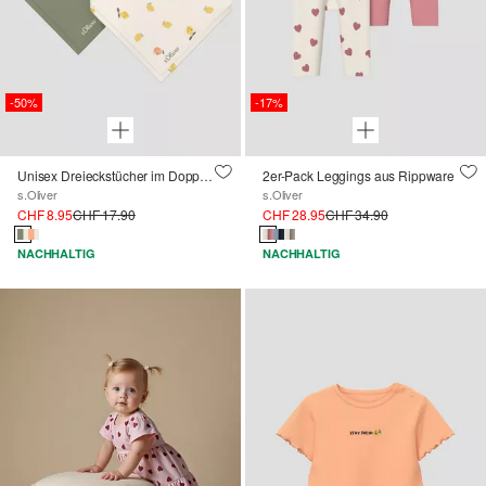
-50%
-17%
Unisex Dreieckstücher im Doppelpack
2er-Pack Leggings aus Rippware
s.Oliver
s.Oliver
CHF 8.95
CHF 17.90
CHF 28.95
CHF 34.90
NACHHALTIG
NACHHALTIG