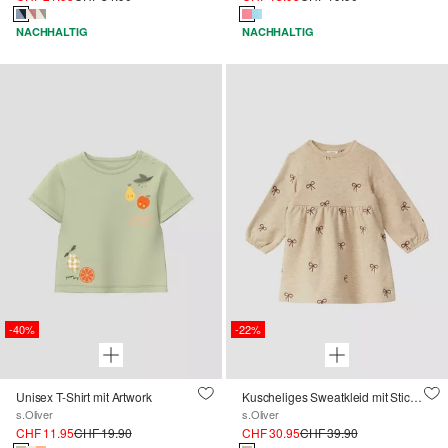
NACHHALTIG
NACHHALTIG
-40%
-22%
Unisex T-Shirt mit Artwork
Kuscheliges Sweatkleid mit Stickerei
s.Oliver
s.Oliver
CHF 11.95
CHF 19.90
CHF 30.95
CHF 39.90