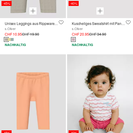
-45%
-40%
Unisex Leggings aus Rippware mit Zierknöpfen
Kuscheliges Sweatshirt mit Panda-Artwork und applizierten Ohren
s.Oliver
s.Oliver
CHF 10.95
CHF 19.90
CHF 20.95
CHF 34.90
NACHHALTIG
NACHHALTIG
-45%
-40%