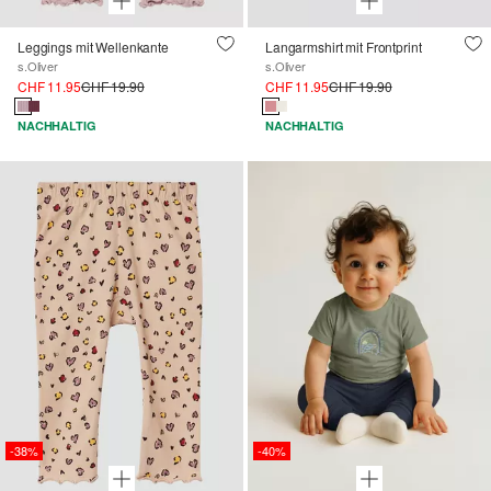
Leggings mit Wellenkante
Langarmshirt mit Frontprint
s.Oliver
s.Oliver
CHF 11.95
CHF 19.90
CHF 11.95
CHF 19.90
NACHHALTIG
NACHHALTIG
-38%
-40%