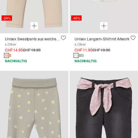
-24%
-40%
Unisex Sweatpants aus weichem Baumwollmix mit Elastikbund
Unisex Langarm-Shirt mit Artwork
s.Oliver
s.Oliver
CHF 14.95
CHF 19.90
CHF 11.95
CHF 19.90
NACHHALTIG
NACHHALTIG