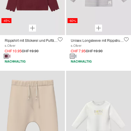
-45%
-60%
Rippshirt mit Stickerei und Puffärmel
Unisex Longsleeve mit Rippstruktur
s.Oliver
s.Oliver
CHF 10.95
CHF 19.90
CHF 7.95
CHF 19.90
NACHHALTIG
NACHHALTIG