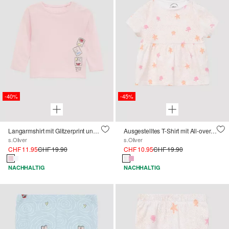
-40%
-45%
Langarmshirt mit Glitzerprint und Mausezahnkante
Ausgestelltes T-Shirt mit All-over-Print
s.Oliver
s.Oliver
CHF 11.95
CHF 19.90
CHF 10.95
CHF 19.90
NACHHALTIG
NACHHALTIG