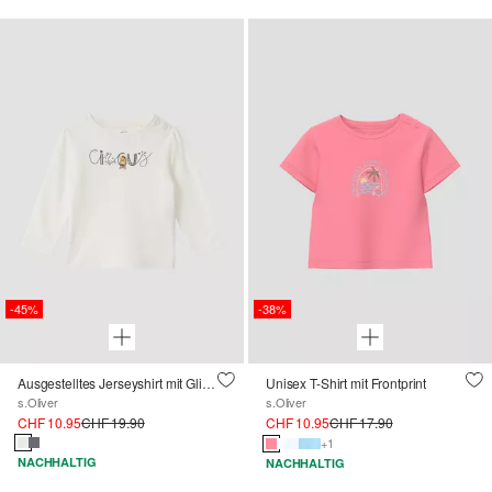
-45%
-38%
Ausgestelltes Jerseyshirt mit Glitzer-Frontprint
Unisex T-Shirt mit Frontprint
s.Oliver
s.Oliver
CHF 10.95
CHF 19.90
CHF 10.95
CHF 17.90
+1
NACHHALTIG
NACHHALTIG