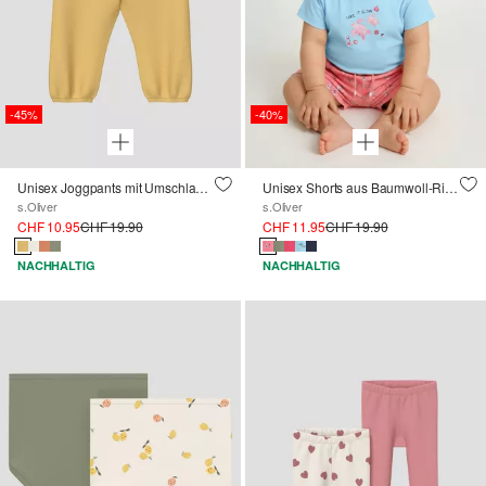
-45%
-40%
Unisex Joggpants mit Umschlagbund
Unisex Shorts aus Baumwoll-Rippware
s.Oliver
s.Oliver
CHF 10.95
CHF 19.90
CHF 11.95
CHF 19.90
NACHHALTIG
NACHHALTIG