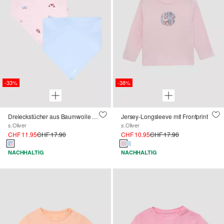
-33%
-38%
Dreieckstücher aus Baumwolle im Doppelpack
Jersey-Longsleeve mit Frontprint
s.Oliver
s.Oliver
CHF 11.95
CHF 17.90
CHF 10.95
CHF 17.90
NACHHALTIG
NACHHALTIG