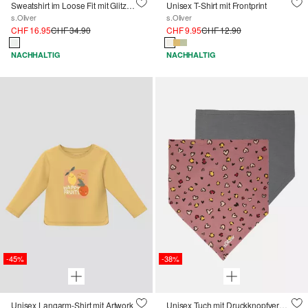
Sweatshirt im Loose Fit mit Glitzer-Frontprint
Unisex T-Shirt mit Frontprint
s.Oliver
s.Oliver
CHF 16.95
CHF 34.90
CHF 9.95
CHF 12.90
NACHHALTIG
NACHHALTIG
-45%
-38%
Unisex Langarm-Shirt mit Artwork
Unisex Tuch mit Druckknopfverschluss im Doppelpack