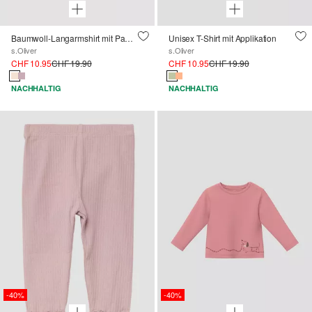
Baumwoll-Langarmshirt mit Panda-Motiv und Schleifen-Applikation
Unisex T-Shirt mit Applikation
s.Oliver
s.Oliver
CHF 10.95
CHF 19.90
CHF 10.95
CHF 19.90
NACHHALTIG
NACHHALTIG
-40%
-40%