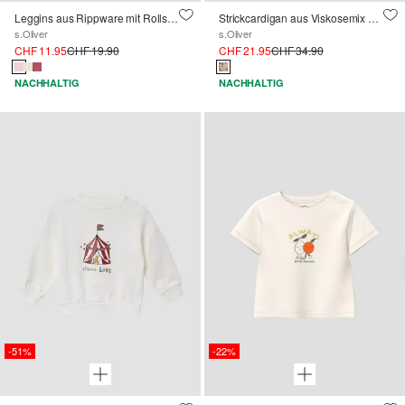
Leggins aus Rippware mit Rollsaum
Strickcardigan aus Viskosemix mit All-over-Print
s.Oliver
s.Oliver
CHF 11.95
CHF 19.90
CHF 21.95
CHF 34.90
NACHHALTIG
NACHHALTIG
-51%
-22%