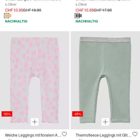
s.Oliver
s.Oliver
CHF 10.95
CHF 19.90
CHF 10.95
CHF 17.90
NACHHALTIG
NACHHALTIG
-50%
-45%
Weiche Leggings mit floralem All-Over-Print
Thermofleece-Leggings mit Glitzerbund