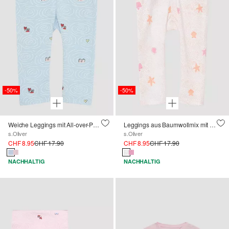
-50%
-50%
Weiche Leggings mit All-over-Print
Leggings aus Baumwollmix mit All-over-Print
s.Oliver
s.Oliver
CHF 8.95
CHF 17.90
CHF 8.95
CHF 17.90
NACHHALTIG
NACHHALTIG