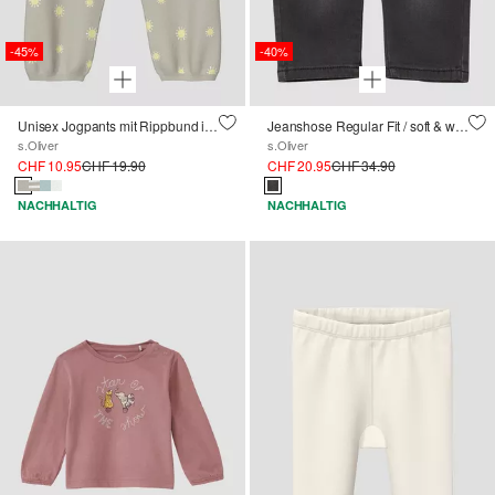
-45%
-40%
Unisex Jogpants mit Rippbund im Loose Fit
Jeanshose Regular Fit / soft & warm inside
s.Oliver
s.Oliver
CHF 10.95
CHF 19.90
CHF 20.95
CHF 34.90
NACHHALTIG
NACHHALTIG