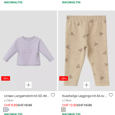
NACHHALTIG
NACHHALTIG
-55%
-29%
Unisex Langarmshirt mit 3D-Artwork
Kuschelige Leggings mit All-over-Print
s.Oliver
s.Oliver
CHF 8.95
CHF 19.90
CHF 13.95
CHF 19.90
NACHHALTIG
NACHHALTIG