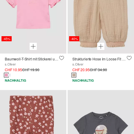
-45%
-40%
Baumwoll-T-Shirt mit Stickerei und Volantärmeln
Strukturierte Hose im Loose Fit mit Smok-Details
s.Oliver
s.Oliver
CHF 10.95
CHF 19.90
CHF 20.95
CHF 34.90
NACHHALTIG
NACHHALTIG