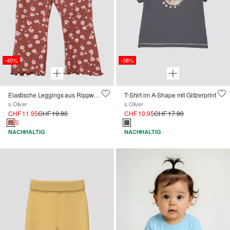
-40%
-38%
Elastische Leggings aus Rippware mit Flared Leg
T-Shirt im A-Shape mit Glitzerprint
s.Oliver
s.Oliver
CHF 11.95
CHF 19.90
CHF 10.95
CHF 17.90
NACHHALTIG
NACHHALTIG