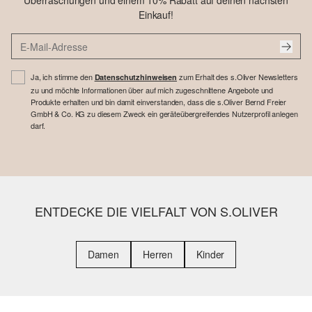
Überraschungen und einem 10% Rabatt auf deinen nächsten
Einkauf!
Ja, ich stimme den
zum Erhalt des s.Oliver Newsletters
Datenschutzhinweisen
zu und möchte Informationen über auf mich zugeschnittene Angebote und
Produkte erhalten und bin damit einverstanden, dass die s.Oliver Bernd Freier
GmbH & Co. KG zu diesem Zweck ein geräteübergreifendes Nutzerprofil anlegen
darf.
ENTDECKE DIE VIELFALT VON S.OLIVER
Damen
Herren
Kinder