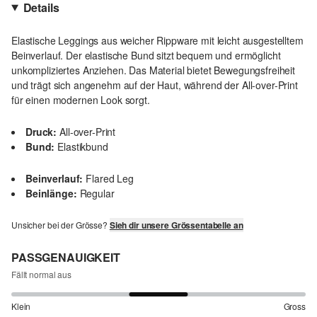
Details
Elastische Leggings aus weicher Rippware mit leicht ausgestelltem
Beinverlauf. Der elastische Bund sitzt bequem und ermöglicht
unkompliziertes Anziehen. Das Material bietet Bewegungsfreiheit
und trägt sich angenehm auf der Haut, während der All-over-Print
für einen modernen Look sorgt.
Druck:
All-over-Print
Bund:
Elastikbund
Beinverlauf:
Flared Leg
Beinlänge:
Regular
Unsicher bei der Grösse?
Sieh dir unsere Grössentabelle an
PASSGENAUIGKEIT
Fällt normal aus
Klein
Gross