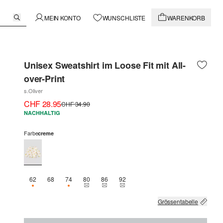
MEIN KONTO
WUNSCHLISTE
WARENKORB
Unisex Sweatshirt im Loose Fit mit All-
over-Print
s.Oliver
CHF 28.95
CHF 34.90
NACHHALTIG
Farbe
creme
62
68
74
80
86
92
NUR 1 VERFÜGBAR
NUR 3 VERFÜGBAR
THIS SIZE IS CURRENTLY OUT OF STOCK
THIS SIZE IS CURRENTLY OUT OF STOCK
THIS SIZE IS CURRENTLY OUT OF 
Grössentabelle