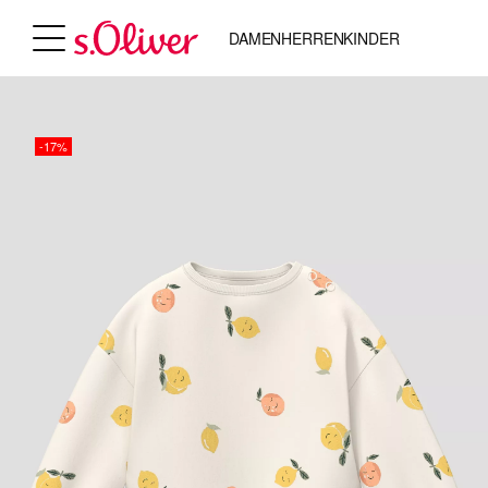
DAMEN
HERREN
KINDER
-17%