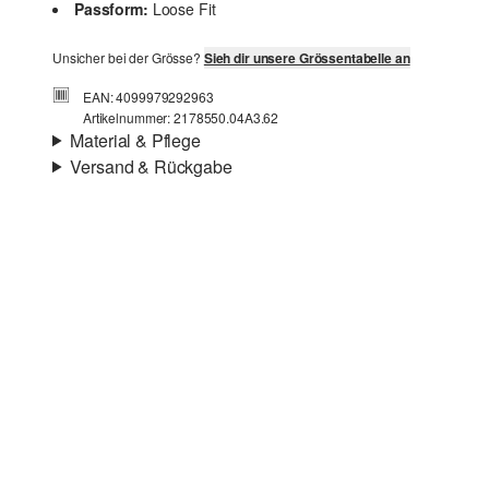
Passform:
Loose Fit
Unsicher bei der Grösse?
Sieh dir unsere Grössentabelle an
EAN: 4099979292963
Artikelnummer: 2178550.04A3.62
Material & Pflege
Versand & Rückgabe
Stoff:
leichter Sweat
Versandinfortmationen
Eigenschaft:
weich
Material:
Baumwollmix
Deine Bestellung wird innerhalb von 4–5 Werktagen per
SwissPost versendet. Für eine Standardlieferung betragen
die Versandkosten 4,00 CHF
Rückgabe
Du kannst deine Artikel innerhalb von 14 Tagen kostenlos
Chlorbleiche nicht möglich
an uns zurücksenden. Wir übernehmen die
Nicht für den Trockner geeignet
Rücksendekosten.
Nicht heiß bügeln
Wenn du unsere s.Oliver Card besitzt, kannst du Artikel
Keine chemische Reinigung möglich