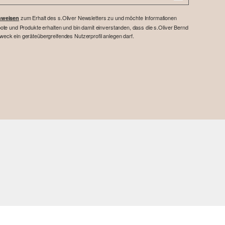
zum Erhalt des s.Oliver Newsletters zu und möchte Informationen
nweisen
te und Produkte erhalten und bin damit einverstanden, dass die s.Oliver Bernd
ck ein geräteübergreifendes Nutzerprofil anlegen darf.