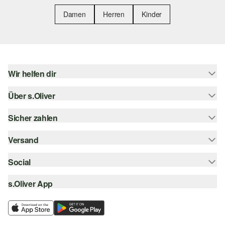
Damen
Herren
Kinder
Wir helfen dir
Über s.Oliver
Hilfe & FAQ
Größenberatung
Sicher zahlen
Newsletter
Rückgabe
s.Oliver Card
Versand
Rechnung
Top-Kategorien
s.Oliver Group
Kreditkarte
Social
Sendungsverfolgung
Career
PayPal
SwissPost
s.Oliver App
instagram
Wunschliste
TWINT
PickPost
facebook
Nachhaltigkeit
Klarna
My Post 24
pinterest
Storefinder