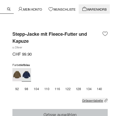
MEIN KONTO
WUNSCHLISTE
WARENKORB
Stepp-Jacke mit Fleece-Futter und
Kapuze
s.Oliver
CHF 99.90
Farbe
tiefblau
92
98
104
110
116
122
128
134
140
Grössentabelle
Grösse auswählen