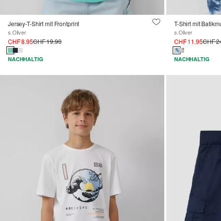
Jersey-T-Shirt mit Frontprint
T-Shirt mit Batikm
s.Oliver
s.Oliver
CHF 8.95
CHF 19.90
CHF 11.95
CHF 2
NACHHALTIG
NACHHALTIG