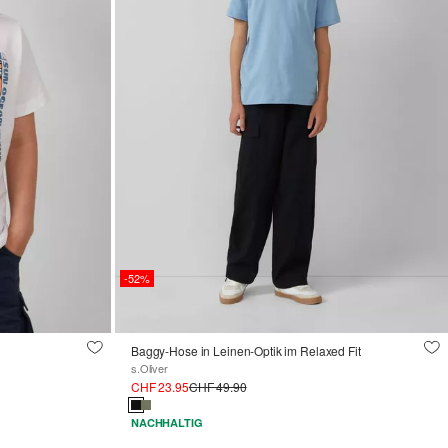
-52%
Baggy-Hose in Leinen-Optik im Relaxed Fit
s.Oliver
CHF 23.95
CHF 49.90
NACHHALTIG