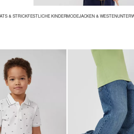
ATS & STRICK
FESTLICHE KINDERMODE
JACKEN & WESTEN
UNTERW