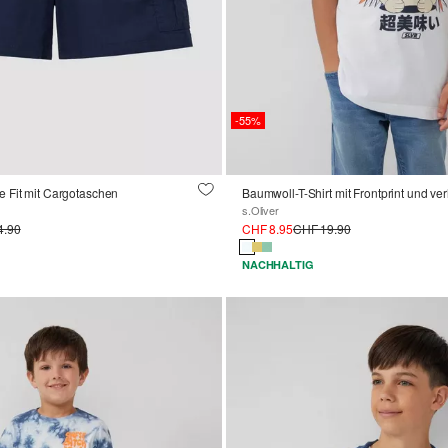
-55%
 Fit mit Cargotaschen
s.Oliver
4.90
CHF 8.95
CHF 19.90
NACHHALTIG