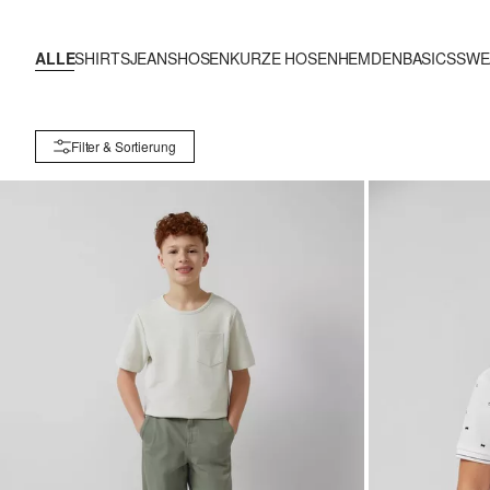
ALLE
SHIRTS
JEANS
HOSEN
KURZE HOSEN
HEMDEN
BASICS
SWE
Filter & Sortierung