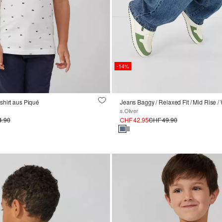
-14%
shirt aus Piqué
Jeans Baggy / Relaxed Fit / Mid Rise /
s.Oliver
4.90
CHF 42.95
CHF 49.90