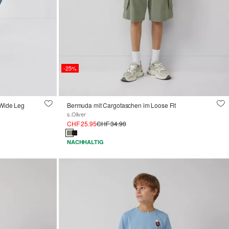
-25%
 Wide Leg
Bermuda mit Cargotaschen im Loose Fit
s.Oliver
CHF 25.95
CHF 34.90
NACHHALTIG