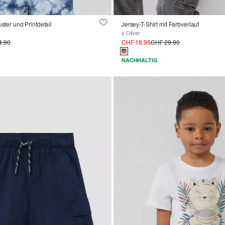
uster und Printdetail
Jersey-T-Shirt mit Farbverlauf
s.Oliver
4.90
CHF 18.95
CHF 29.90
NACHHALTIG