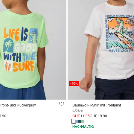
-40%
 Front- und Rückenprint
Baumwoll-T-Shirt mit Frontprint
s.Oliver
9.90
CHF 11.95
CHF 19.90
NACHHALTIG