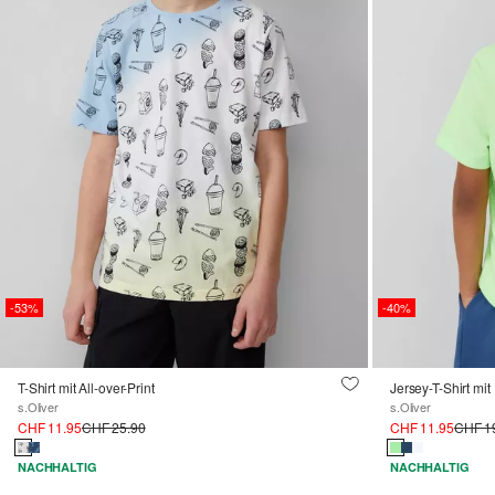
-53%
-40%
T-Shirt mit All-over-Print
Jersey-T-Shirt mit
s.Oliver
s.Oliver
CHF 11.95
CHF 25.90
CHF 11.95
CHF 1
NACHHALTIG
NACHHALTIG