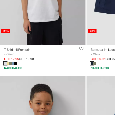
-35%
-40%
T-Shirt mit Frontprint
Bermuda im Loose
s.Oliver
s.Oliver
CHF 12.95
CHF 19.90
CHF 20.95
CHF 3
NACHHALTIG
NACHHALTIG