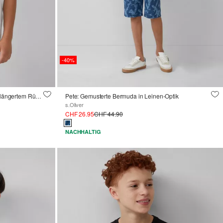
-40%
Baumwoll-T-Shirt mit Frontprint und verlängertem Rückenteil
Pete: Gemusterte Bermuda in Leinen-Optik
s.Oliver
CHF 26.95
CHF 44.90
NACHHALTIG