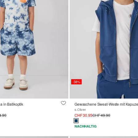
-38%
 in Batikoptik
Gewaschene Sweat-Weste mit Kapuz
s.Oliver
4.90
CHF 30.95
CHF 49.90
NACHHALTIG