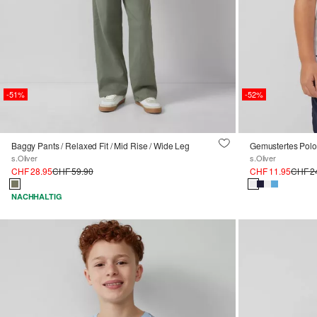
-51%
-52%
Baggy Pants / Relaxed Fit / Mid Rise / Wide Leg
Gemustertes Polo
s.Oliver
s.Oliver
CHF 28.95
CHF 59.90
CHF 11.95
CHF 2
NACHHALTIG