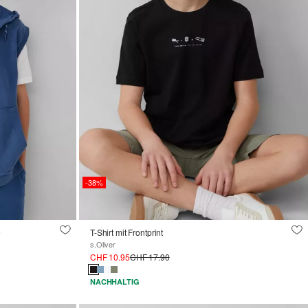
-38%
e
T-Shirt mit Frontprint
s.Oliver
CHF 10.95
CHF 17.90
NACHHALTIG