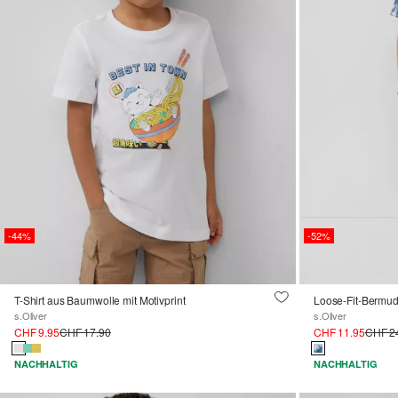
-44%
-52%
T-Shirt aus Baumwolle mit Motivprint
Loose-Fit-Bermuda
s.Oliver
s.Oliver
CHF 9.95
CHF 17.90
CHF 11.95
CHF 2
NACHHALTIG
NACHHALTIG