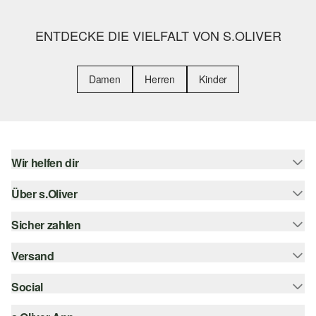
ENTDECKE DIE VIELFALT VON S.OLIVER
Damen
Herren
Kinder
Wir helfen dir
Über s.Oliver
Hilfe & FAQ
Größenberatung
Sicher zahlen
Newsletter
Rückgabe
s.Oliver Card
Versand
Rechnung
Top-Kategorien
s.Oliver Group
Kreditkarte
Social
Sendungsverfolgung
Career
PayPal
SwissPost