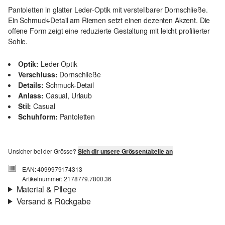
Pantoletten in glatter Leder-Optik mit verstellbarer Dornschließe.
Ein Schmuck-Detail am Riemen setzt einen dezenten Akzent. Die
offene Form zeigt eine reduzierte Gestaltung mit leicht profilierter
Sohle.
Optik:
Leder-Optik
Verschluss:
Dornschließe
Details:
Schmuck-Detail
Anlass:
Casual, Urlaub
Stil:
Casual
Schuhform:
Pantoletten
Unsicher bei der Grösse?
Sieh dir unsere Grössentabelle an
EAN: 4099979174313
Artikelnummer: 2178779.7800.36
Material & Pflege
Versand & Rückgabe
Material:
Synthetik
Versandinfortmationen