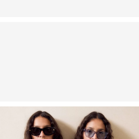
Wenn du unsere s.Oliver Card besitzt, kannst du Artikel sogar
innerhalb von 30 Tagen kostenlos zurückgeben.
Nachhaltig zertifizierte Faser
Im Bereich nachhaltig zertifizierter Fasern engagieren wir uns für
Naturfasern aus erneuerbaren Quellen. Ihre Rohstoffe sind
ressourcenschonend angebaut.
Supporting Better Cotton: Wenn Du dich für unsere
Baumwollprodukte entscheidest, unterstützt Du unsere Investition
in die Mission von Better Cotton, Gemeinschaften zu helfen
fortzubestehen und zu gedeihen; und gleichzeitig die Umwelt zu
schützen und wiederherzustellen. Better Cotton unterstützt
landwirtschaftliche Gemeinschaften in sozialer, ökologischer und
wirtschaftlicher Hinsicht, indem Landwirt: innen in nachhaltigeren
Anbaumethoden geschult werden. Dieses Produkt wird über ein
System der Massenbilanz erzeugt und enthält daher
möglicherweise kein Better Cotton. Mehr Informationen dazu
findest du unter https://www.soliver.ch/responsible-fashion/soziale-
verantwortung/