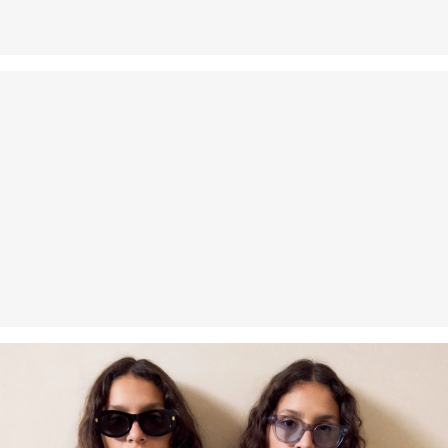
Wenn du unsere s.Oliver Card besitzt, kannst du Artikel sogar
innerhalb von 30 Tagen kostenlos zurückgeben.
Nachhaltig zertifizierte Faser
Im Bereich nachhaltig zertifizierter Fasern engagieren wir uns für
Naturfasern aus erneuerbaren Quellen. Ihre Rohstoffe sind
ressourcenschonend angebaut.
Supporting Better Cotton: Wenn Du dich für unsere
Baumwollprodukte entscheidest, unterstützt Du unsere Investition
in die Mission von Better Cotton, Gemeinschaften zu helfen
fortzubestehen und zu gedeihen; und gleichzeitig die Umwelt zu
schützen und wiederherzustellen. Better Cotton unterstützt
landwirtschaftliche Gemeinschaften in sozialer, ökologischer und
wirtschaftlicher Hinsicht, indem Landwirt: innen in nachhaltigeren
Anbaumethoden geschult werden. Dieses Produkt wird über ein
System der Massenbilanz erzeugt und enthält daher
möglicherweise kein Better Cotton. Mehr Informationen dazu
findest du unter https://www.soliver.ch/responsible-fashion/soziale-
verantwortung/