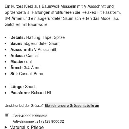
Ein kurzes Kleid aus Baumwoll-Musselin mit V-Ausschnitt und
Spitzendetails. Raffungen strukturieren die Relaxed Fit Passform,
3/4-Ärmel und ein abgerundeter Saum schließen das Modell ab.
Gefüttert mit Baumwolle.
Details:
Raffung, Tape, Spitze
Saum:
abgerundeter Saum
Ausschnitt:
V-Ausschnitt
Anlass:
Casual
Muster:
uni
Ärmel:
3/4-Ärmel
Stil:
Casual, Boho
Länge:
Short
Passform:
Relaxed Fit
Unsicher bei der Grösse?
Sieh dir unsere Grössentabelle an
EAN: 4099979556393
Artikelnummer: 2179129.8000.32
Material & Pflege