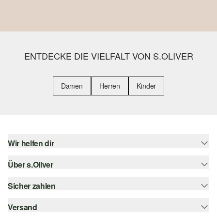
ENTDECKE DIE VIELFALT VON S.OLIVER
Damen
Herren
Kinder
Wir helfen dir
Über s.Oliver
Hilfe & FAQ
Größenberatung
Sicher zahlen
Newsletter
Rückgabe
s.Oliver Card
Versand
Rechnung
Top-Kategorien