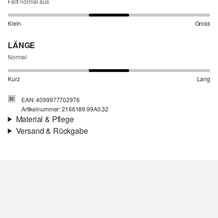
Fällt normal aus
Klein
Gross
LÄNGE
Normal
Kurz
Lang
EAN: 4099977702976
Artikelnummer: 2166189.99A0.32
Material & Pflege
Versand & Rückgabe
Stoff:
Webware
Versandinfortmationen
Eigenschaft:
strukturiert, fließend, luftig
Material:
Baumwolle
Deine Bestellung wird innerhalb von 4–5 Werktagen per SwissPost
versendet. Für eine Standardlieferung betragen die Versandkosten
4,00 CHF
Rückgabe