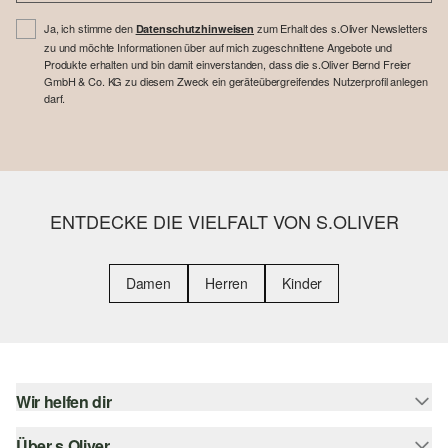
Ja, ich stimme den
zum Erhalt des s.Oliver Newsletters
Datenschutzhinweisen
zu und möchte Informationen über auf mich zugeschnittene Angebote und
Produkte erhalten und bin damit einverstanden, dass die s.Oliver Bernd Freier
GmbH & Co. KG zu diesem Zweck ein geräteübergreifendes Nutzerprofil anlegen
darf.
ENTDECKE DIE VIELFALT VON S.OLIVER
Damen
Herren
Kinder
Wir helfen dir
Über s.Oliver
Hilfe & FAQ