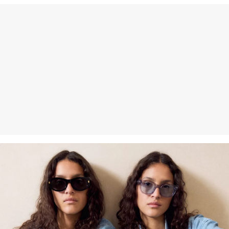
Nachhaltig zertifizierte Faser
Im Bereich nachhaltig zertifizierter Fasern engagieren wir uns für
Naturfasern aus erneuerbaren Quellen. Ihre Rohstoffe sind
ressourcenschonend angebaut.
Verantwortungsvollere Viskose: Dieses Produkt enthält
verantwortungsvollere Viskose. Für die Produktion wird
ausschliesslich Holz aus zertifizierter Forstwirtschaft verwendet. Im
Herstellungsprozess werden sowohl der Wasserverbrauch als
auch die Treibhausgasemissionen im Vergleich zu anderen nicht
zertifizierten Naturfasern stark reduziert.