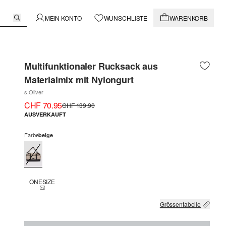
MEIN KONTO
WUNSCHLISTE
WARENKORB
Multifunktionaler Rucksack aus
Materialmix mit Nylongurt
s.Oliver
CHF 70.95
CHF 139.90
AUSVERKAUFT
Farbe
beige
ONESIZE
THIS SIZE IS CURRENTLY OUT OF STOCK
Grössentabelle