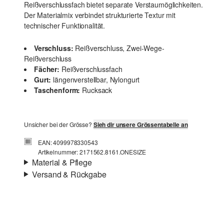
Reißverschlussfach bietet separate Verstaumöglichkeiten.
Der Materialmix verbindet strukturierte Textur mit
technischer Funktionalität.
Verschluss:
Reißverschluss, Zwei-Wege-
Reißverschluss
Fächer:
Reißverschlussfach
Gurt:
längenverstellbar, Nylongurt
Taschenform:
Rucksack
Unsicher bei der Grösse?
Sieh dir unsere Grössentabelle an
EAN: 4099978330543
Artikelnummer: 2171562.8161.ONESIZE
Material & Pflege
Versand & Rückgabe
Stoff:
Cord, Mesh
Versandinfortmationen
Material:
Baumwolle, Nylon
Deine Bestellung wird innerhalb von 4–5 Werktagen per
SwissPost versendet. Für eine Standardlieferung betragen