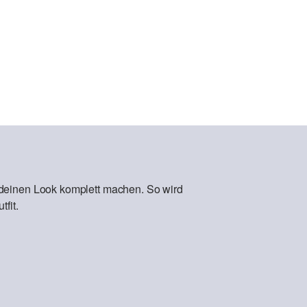
 deinen Look komplett machen. So wird
fit.