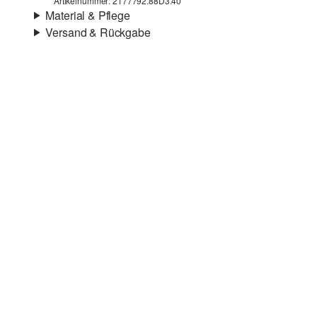
Artikelnummer: 2177792.88D3.40
Material & Pflege
Versand & Rückgabe
Material:
Synthetik
Versandinfortmationen
Deine Bestellung wird innerhalb von 4–5 Werktagen per
SwissPost versendet. Für eine Standardlieferung betragen
die Versandkosten 4,00 CHF
Rückgabe
Du kannst deine Artikel innerhalb von 14 Tagen kostenlos
an uns zurücksenden. Wir übernehmen die
Rücksendekosten.
Wenn du unsere s.Oliver Card besitzt, kannst du Artikel
sogar innerhalb von 30 Tagen kostenlos zurückgeben.