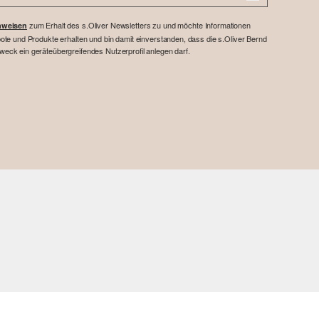
zum Erhalt des s.Oliver Newsletters zu und möchte Informationen
nweisen
te und Produkte erhalten und bin damit einverstanden, dass die s.Oliver Bernd
ck ein geräteübergreifendes Nutzerprofil anlegen darf.