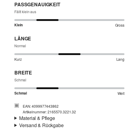
PASSGENAUIGKEIT
Fällt klein aus
Klein
Gross
LÄNGE
Normal
Kurz
Lang
BREITE
Schmal
Schmal
Weit
EAN: 4099977443862
Artikelnummer: 2165570.3221.32
Material & Pflege
Versand & Rückgabe
Stoff:
Feinstrick
Versandinfortmationen