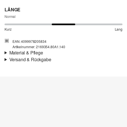
LÄNGE
Normal
Kurz
Lang
EAN: 4099978205834
Artikelnummer: 2169354.80A1.140
Material & Pflege
Versand & Rückgabe
Stoff:
Sweat
Versandinfortmationen
Eigenschaft:
angeraut
Material:
Baumwollmix
Deine Bestellung wird innerhalb von 4–5 Werktagen per SwissPost
versendet. Für eine Standardlieferung betragen die Versandkosten
4,00 CHF
Rückgabe
Du kannst deine Artikel innerhalb von 14 Tagen kostenlos an uns
Chlorbleiche nicht möglich