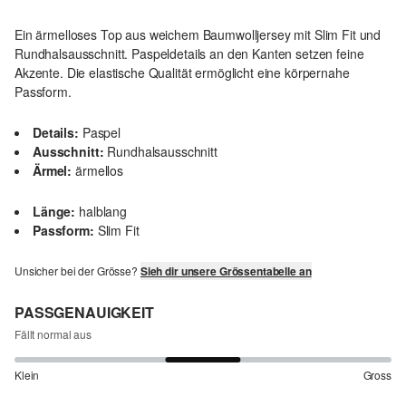
Ein ärmelloses Top aus weichem Baumwolljersey mit Slim Fit und
Rundhalsausschnitt. Paspeldetails an den Kanten setzen feine
Akzente. Die elastische Qualität ermöglicht eine körpernahe
Passform.
Details:
Paspel
Ausschnitt:
Rundhalsausschnitt
Ärmel:
ärmellos
Länge:
halblang
Passform:
Slim Fit
Unsicher bei der Grösse?
Sieh dir unsere Grössentabelle an
PASSGENAUIGKEIT
Fällt normal aus
Klein
Gross