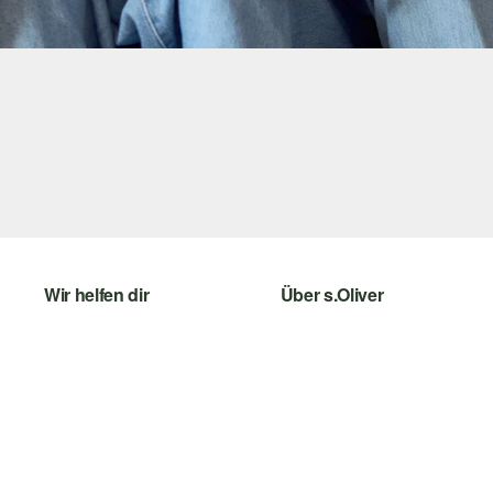
Wir helfen dir
Über s.Oliver
Hilfe & FAQ
Newsletter
Größenberatung
s.Oliver Card
Rückgabe
s.Oliver Group
Top-Kategorien
Career