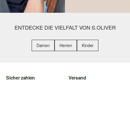
ENTDECKE DIE VIELFALT VON S.OLIVER
Damen
Herren
Kinder
Sicher zahlen
Versand
Rechnung
Sendungsverfolgung
Kreditkarte
SwissPost
PayPal
PickPost
TWINT
My Post 24