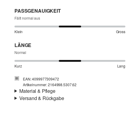
PASSGENAUIGKEIT
Fällt normal aus
Klein
Gross
LÄNGE
Normal
Kurz
Lang
EAN: 4099977309472
Artikelnummer: 2164998.5307.62
Material & Pflege
Versand & Rückgabe
Stoff:
Jersey
Versandinfortmationen
Eigenschaft:
weich
Material:
Baumwolle
Deine Bestellung wird innerhalb von 4–5 Werktagen per
SwissPost versendet. Für eine Standardlieferung betragen
die Versandkosten 4,00 CHF