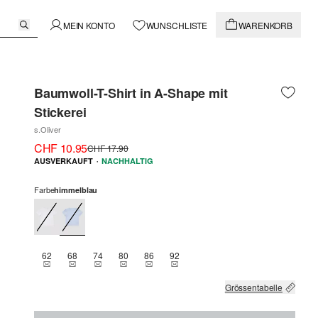
MEIN KONTO
WUNSCHLISTE
WARENKORB
Baumwoll-T-Shirt in A-Shape mit
Stickerei
s.Oliver
CHF 10.95
CHF 17.90
·
AUSVERKAUFT
NACHHALTIG
Farbe
himmelblau
62
68
74
80
86
92
THIS SIZE IS CURRENTLY OUT OF STOCK
THIS SIZE IS CURRENTLY OUT OF STOCK
THIS SIZE IS CURRENTLY OUT OF STOCK
THIS SIZE IS CURRENTLY OUT OF STOCK
THIS SIZE IS CURRENTLY OUT OF STOCK
THIS SIZE IS CURRENTLY OUT OF 
Grössentabelle