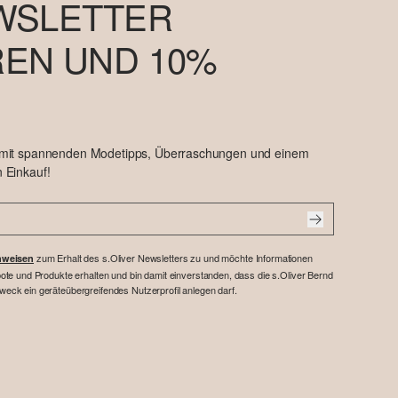
WSLETTER
EN UND 10%
 mit spannenden Modetipps, Überraschungen und einem
 Einkauf!
zum Erhalt des s.Oliver Newsletters zu und möchte Informationen
nweisen
te und Produkte erhalten und bin damit einverstanden, dass die s.Oliver Bernd
ck ein geräteübergreifendes Nutzerprofil anlegen darf.