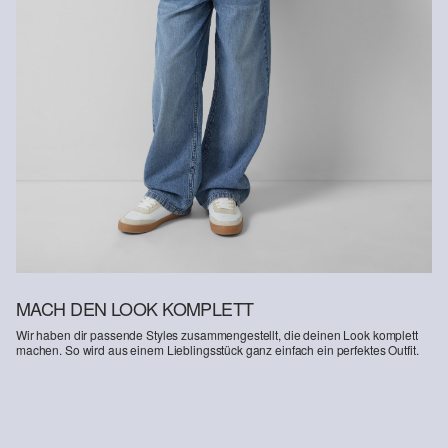
Supporting Better Cotton: Wenn Du dich für unsere
Baumwollprodukte entscheidest, unterstützt Du unsere Investition
in die Mission von Better Cotton, Gemeinschaften zu helfen
fortzubestehen und zu gedeihen; und gleichzeitig die Umwelt zu
schützen und wiederherzustellen. Better Cotton unterstützt
landwirtschaftliche Gemeinschaften in sozialer, ökologischer und
wirtschaftlicher Hinsicht, indem Landwirt: innen in nachhaltigeren
Anbaumethoden geschult werden. Dieses Produkt wird über ein
System der Massenbilanz erzeugt und enthält daher
möglicherweise kein Better Cotton. Mehr Informationen dazu
findest du unter https://www.soliver.ch/responsible-fashion/soziale-
verantwortung/
MACH DEN LOOK KOMPLETT
Wir haben dir passende Styles zusammengestellt, die deinen Look komplett
machen. So wird aus einem Lieblingsstück ganz einfach ein perfektes Outfit.