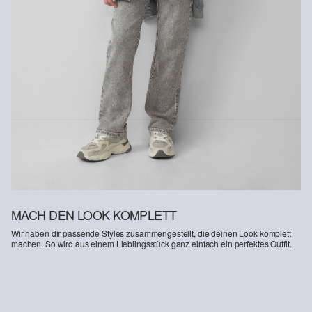
Supporting Better Cotton: Wenn Du dich für unsere
Baumwollprodukte entscheidest, unterstützt Du unsere Investition
in die Mission von Better Cotton, Gemeinschaften zu helfen
fortzubestehen und zu gedeihen; und gleichzeitig die Umwelt zu
schützen und wiederherzustellen. Better Cotton unterstützt
landwirtschaftliche Gemeinschaften in sozialer, ökologischer und
wirtschaftlicher Hinsicht, indem Landwirt: innen in nachhaltigeren
Anbaumethoden geschult werden. Dieses Produkt wird über ein
System der Massenbilanz erzeugt und enthält daher
möglicherweise kein Better Cotton. Mehr Informationen dazu
findest du unter https://www.soliver.ch/responsible-fashion/soziale-
verantwortung/
MACH DEN LOOK KOMPLETT
Wir haben dir passende Styles zusammengestellt, die deinen Look komplett
machen. So wird aus einem Lieblingsstück ganz einfach ein perfektes Outfit.