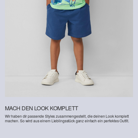
Naturfasern aus erneuerbaren Quellen. Ihre Rohstoffe sind
ressourcenschonend angebaut.
Supporting Better Cotton: Wenn Du dich für unsere
Baumwollprodukte entscheidest, unterstützt Du unsere Investition
in die Mission von Better Cotton, Gemeinschaften zu helfen
fortzubestehen und zu gedeihen; und gleichzeitig die Umwelt zu
schützen und wiederherzustellen. Better Cotton unterstützt
landwirtschaftliche Gemeinschaften in sozialer, ökologischer und
wirtschaftlicher Hinsicht, indem Landwirt: innen in nachhaltigeren
Anbaumethoden geschult werden. Dieses Produkt wird über ein
System der Massenbilanz erzeugt und enthält daher
möglicherweise kein Better Cotton. Mehr Informationen dazu
findest du unter https://www.soliver.ch/responsible-fashion/soziale-
verantwortung/
MACH DEN LOOK KOMPLETT
Wir haben dir passende Styles zusammengestellt, die deinen Look komplett
machen. So wird aus einem Lieblingsstück ganz einfach ein perfektes Outfit.