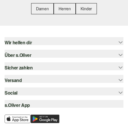
Damen
Herren
Kinder
Wir helfen dir
Über s.Oliver
Hilfe & FAQ
Größenberatung
Sicher zahlen
Newsletter
Rückgabe
s.Oliver Card
Versand
Rechnung
Top-Kategorien
s.Oliver Group
Kreditkarte
Social
Sendungsverfolgung
Career
PayPal
SwissPost
s.Oliver App
instagram
Wunschliste
TWINT
PickPost
facebook
Nachhaltigkeit
Klarna
My Post 24
pinterest
Storefinder