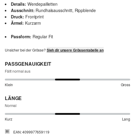
Details:
Wendepailletten
Ausschnitt:
Rundhalsausschnitt, Rippblende
Druck:
Frontprint
Ärmel:
Kurzarm
Passform:
Regular Fit
Unsicher bei der Grösse?
Sieh dir unsere Grössentabelle an
PASSGENAUIGKEIT
Fällt normal aus
Klein
Gross
LÄNGE
Normal
Kurz
Lang
EAN: 4099977659119