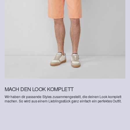
Supporting Better Cotton: Wenn Du dich für unsere
Baumwollprodukte entscheidest, unterstützt Du unsere Investition
in die Mission von Better Cotton, Gemeinschaften zu helfen
fortzubestehen und zu gedeihen; und gleichzeitig die Umwelt zu
schützen und wiederherzustellen. Better Cotton unterstützt
landwirtschaftliche Gemeinschaften in sozialer, ökologischer und
wirtschaftlicher Hinsicht, indem Landwirt: innen in nachhaltigeren
Anbaumethoden geschult werden. Dieses Produkt wird über ein
System der Massenbilanz erzeugt und enthält daher
möglicherweise kein Better Cotton. Mehr Informationen dazu
findest du unter https://www.soliver.ch/responsible-fashion/soziale-
verantwortung/
MACH DEN LOOK KOMPLETT
Wir haben dir passende Styles zusammengestellt, die deinen Look komplett
machen. So wird aus einem Lieblingsstück ganz einfach ein perfektes Outfit.