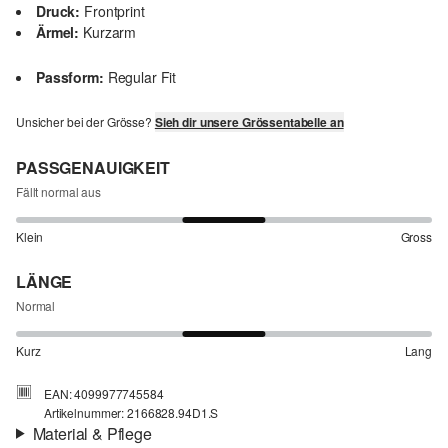
Druck:
Frontprint
Ärmel:
Kurzarm
Passform:
Regular Fit
Unsicher bei der Grösse?
Sieh dir unsere Grössentabelle an
PASSGENAUIGKEIT
Fällt normal aus
Klein
Gross
LÄNGE
Normal
Kurz
Lang
EAN: 4099977745584
Artikelnummer: 2166828.94D1.S
Material & Pflege