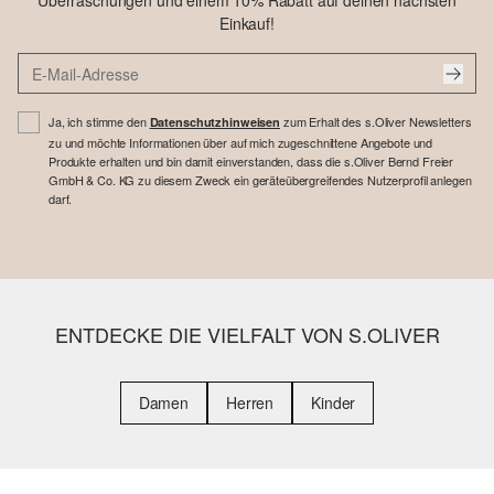
Überraschungen und einem 10% Rabatt auf deinen nächsten
Einkauf!
Ja, ich stimme den
zum Erhalt des s.Oliver Newsletters
Datenschutzhinweisen
zu und möchte Informationen über auf mich zugeschnittene Angebote und
Produkte erhalten und bin damit einverstanden, dass die s.Oliver Bernd Freier
GmbH & Co. KG zu diesem Zweck ein geräteübergreifendes Nutzerprofil anlegen
darf.
ENTDECKE DIE VIELFALT VON S.OLIVER
Damen
Herren
Kinder