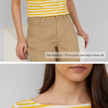
Das Model ist 179 cm gross und trägt Grösse 36.