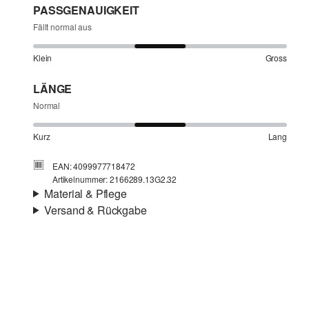
PASSGENAUIGKEIT
Fällt normal aus
Klein
Gross
LÄNGE
Normal
Kurz
Lang
EAN: 4099977718472
Artikelnummer: 2166289.13G2.32
Material & Pflege
Versand & Rückgabe
Stoff:
Flammgarn, gestrickte Streifen
Versandinfortmationen
Eigenschaft:
weich
Material:
Baumwolle
Deine Bestellung wird innerhalb von 4–5 Werktagen per
SwissPost versendet. Für eine Standardlieferung betragen
die Versandkosten 4,00 CHF