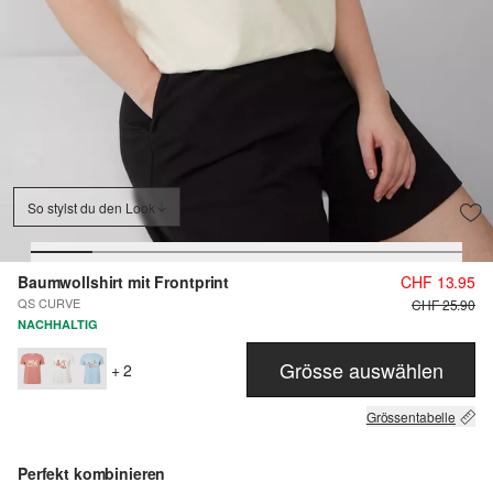
So stylst du den Look
Baumwollshirt mit Frontprint
CHF 13.95
QS CURVE
CHF 25.90
NACHHALTIG
Grösse auswählen
+ 2
Grössentabelle
Perfekt kombinieren