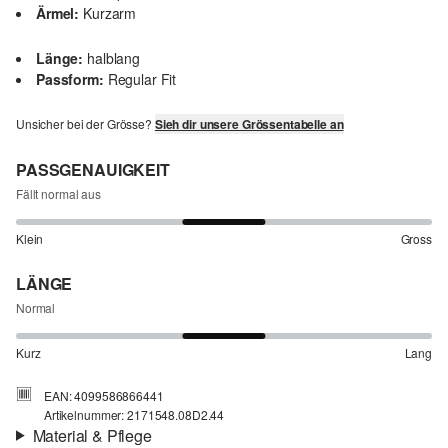
Ärmel:
Kurzarm
Länge:
halblang
Passform:
Regular Fit
Unsicher bei der Grösse?
Sieh dir unsere Grössentabelle an
PASSGENAUIGKEIT
Fällt normal aus
Klein
Gross
LÄNGE
Normal
Kurz
Lang
EAN: 4099586866441
Artikelnummer: 2171548.08D2.44
Material & Pflege