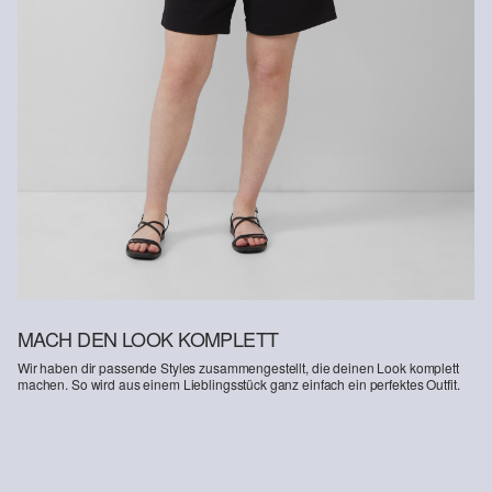
Supporting Better Cotton: Wenn Du dich für unsere
Baumwollprodukte entscheidest, unterstützt Du unsere Investition
in die Mission von Better Cotton, Gemeinschaften zu helfen
fortzubestehen und zu gedeihen; und gleichzeitig die Umwelt zu
schützen und wiederherzustellen. Better Cotton unterstützt
landwirtschaftliche Gemeinschaften in sozialer, ökologischer und
wirtschaftlicher Hinsicht, indem Landwirt: innen in nachhaltigeren
Anbaumethoden geschult werden. Dieses Produkt wird über ein
System der Massenbilanz erzeugt und enthält daher
möglicherweise kein Better Cotton. Mehr Informationen dazu
findest du unter https://www.soliver.ch/responsible-fashion/soziale-
verantwortung/
MACH DEN LOOK KOMPLETT
Wir haben dir passende Styles zusammengestellt, die deinen Look komplett
machen. So wird aus einem Lieblingsstück ganz einfach ein perfektes Outfit.