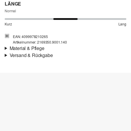
LÄNGE
Normal
Kurz
Lang
EAN: 4099978210265
Artikelnummer: 2169350.9001.140
Material & Pflege
Versand & Rückgabe
Stoff:
Jersey
Versandinfortmationen
Eigenschaft:
weich
Material:
Baumwolle
Deine Bestellung wird innerhalb von 4–5 Werktagen per SwissPost
versendet. Für eine Standardlieferung betragen die Versandkosten
4,00 CHF
Rückgabe
Du kannst deine Artikel innerhalb von 14 Tagen kostenlos an uns
Chlorbleiche nicht möglich
zurücksenden. Wir übernehmen die Rücksendekosten.
Nicht für den Trockner geeignet