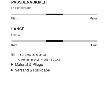
PASSGENAUIGKEIT
Fällt normal aus
Klein
Gross
LÄNGE
Normal
Kurz
Lang
EAN: 4099586984176
Artikelnummer: 2174766.75D0.XS
Material & Pflege
Versand & Rückgabe
Stoff:
Jersey
Versandinfortmationen
Eigenschaft:
weich, elastisch
Material:
Baumwolle
Deine Bestellung wird innerhalb von 4–5 Werktagen per
SwissPost versendet. Für eine Standardlieferung betragen
die Versandkosten 4,00 CHF