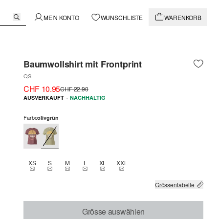
MEIN KONTO
WUNSCHLISTE
WARENKORB
Baumwollshirt mit Frontprint
QS
CHF 10.95
CHF 22.90
·
AUSVERKAUFT
NACHHALTIG
Farbe
olivgrün
XS
S
M
L
XL
XXL
THIS SIZE IS CURRENTLY OUT OF STOCK
THIS SIZE IS CURRENTLY OUT OF STOCK
THIS SIZE IS CURRENTLY OUT OF STOCK
THIS SIZE IS CURRENTLY OUT OF STOCK
THIS SIZE IS CURRENTLY OUT OF STOCK
THIS SIZE IS CURRENTLY OUT OF 
Grössentabelle
Grösse auswählen