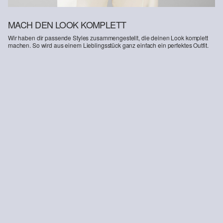
MACH DEN LOOK KOMPLETT
Wir haben dir passende Styles zusammengestellt, die deinen Look komplett
machen. So wird aus einem Lieblingsstück ganz einfach ein perfektes Outfit.
-11%
-27%
Ärmelloser Pullover im Relaxed Fit
Twill-Hose mit Extra Wide Leg
CHF 114.95
CHF 129.90
CHF 108.95
CHF 149.90