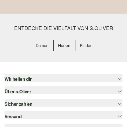
ENTDECKE DIE VIELFALT VON S.OLIVER
Damen
Herren
Kinder
Wir helfen dir
Über s.Oliver
Hilfe & FAQ
Größenberatung
Sicher zahlen
Newsletter
Rückgabe
s.Oliver Card
Versand
Rechnung
Top-Kategorien
s.Oliver Group
Kreditkarte