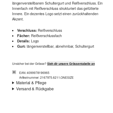
längenverstellbarem Schultergurt und Reißverschluss. Ein
Innenfach mit Reißverschluss strukturiert das gefütterte
Innere. Ein dezentes Logo setzt einen zurückhaltenden
Akzent.
Verschluss:
Reißverschluss
Fächer:
Reißverschlussfach
Details:
Logo
Gurt:
längenverstellbar, abnehmbar, Schultergurt
Unsicher bei der Grösse?
Sieh dir unsere Grössentabelle an
EAN: 4099978196965
Artikelnummer: 2167975.6211.ONESIZE
Material & Pflege
Versand & Rückgabe
Futter:
Webware
Versandinfortmationen
Material:
Polyester
Deine Bestellung wird innerhalb von 4–5 Werktagen per