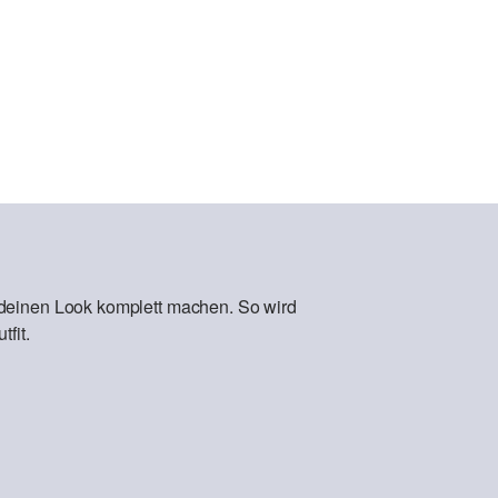
 deinen Look komplett machen. So wird
fit.