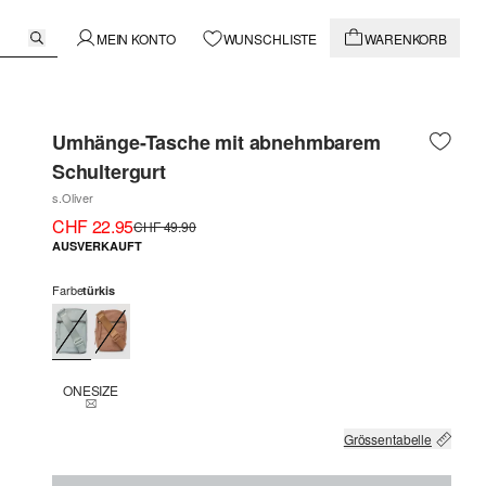
MEIN KONTO
WUNSCHLISTE
WARENKORB
Umhänge-Tasche mit abnehmbarem
Schultergurt
s.Oliver
CHF 22.95
CHF 49.90
AUSVERKAUFT
Farbe
türkis
ONESIZE
THIS SIZE IS CURRENTLY OUT OF STOCK
Grössentabelle