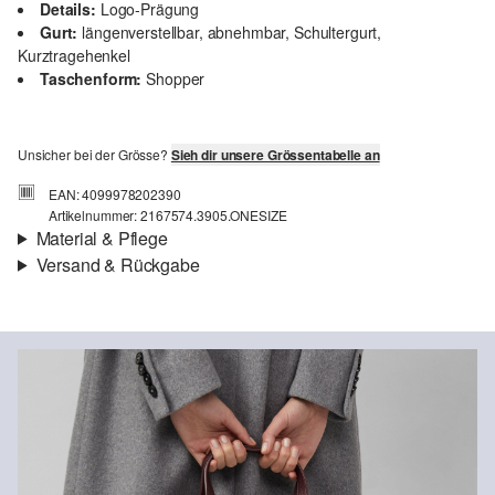
Details:
Logo-Prägung
Gurt:
längenverstellbar, abnehmbar, Schultergurt,
Kurztragehenkel
Taschenform:
Shopper
Unsicher bei der Grösse?
Sieh dir unsere Grössentabelle an
EAN: 4099978202390
Artikelnummer: 2167574.3905.ONESIZE
Material & Pflege
Versand & Rückgabe
Futter:
Webware
Versandinfortmationen
Material:
Leder-Optik
Deine Bestellung wird innerhalb von 4–5 Werktagen per SwissPost
versendet. Für eine Standardlieferung betragen die Versandkosten
4,00 CHF
Rückgabe
Chlorbleiche nicht möglich