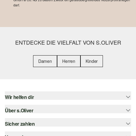
darf.
ENTDECKE DIE VIELFALT VON S.OLIVER
Damen
Herren
Kinder
Wir helfen dir
Über s.Oliver
Hilfe & FAQ
Größenberatung
Sicher zahlen
Newsletter
Rückgabe
s.Oliver Card