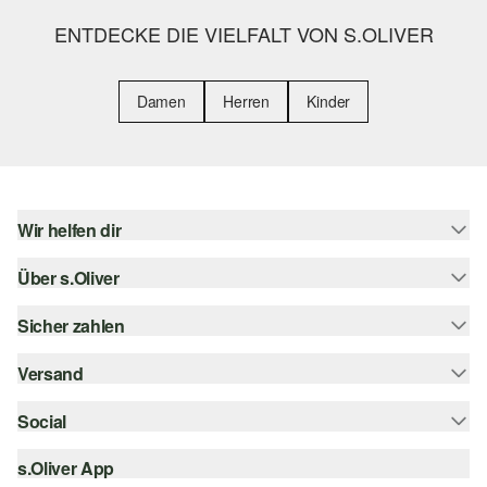
ENTDECKE DIE VIELFALT VON S.OLIVER
Damen
Herren
Kinder
Wir helfen dir
Über s.Oliver
Hilfe & FAQ
Größenberatung
Sicher zahlen
Newsletter
Rückgabe
s.Oliver Card
Versand
Rechnung
Top-Kategorien
s.Oliver Group
Kreditkarte
Social
Sendungsverfolgung
Career
PayPal
SwissPost
s.Oliver App
instagram
Wunschliste
TWINT