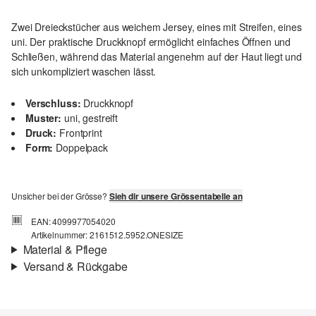
Zwei Dreieckstücher aus weichem Jersey, eines mit Streifen, eines
uni. Der praktische Druckknopf ermöglicht einfaches Öffnen und
Schließen, während das Material angenehm auf der Haut liegt und
sich unkompliziert waschen lässt.
Verschluss:
Druckknopf
Muster:
uni, gestreift
Druck:
Frontprint
Form:
Doppelpack
Unsicher bei der Grösse?
Sieh dir unsere Grössentabelle an
EAN: 4099977054020
Artikelnummer: 2161512.5952.ONESIZE
Material & Pflege
Versand & Rückgabe
Stoff:
Jersey
Versandinfortmationen
Eigenschaft:
weich
Material:
Baumwolle