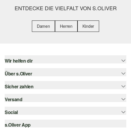
ENTDECKE DIE VIELFALT VON S.OLIVER
Damen
Herren
Kinder
Wir helfen dir
Über s.Oliver
Hilfe & FAQ
Größenberatung
Sicher zahlen
Newsletter
Rückgabe
s.Oliver Card
Versand
Rechnung
Top-Kategorien
s.Oliver Group
Kreditkarte
Social
Sendungsverfolgung
Career
PayPal
SwissPost
s.Oliver App
instagram
Wunschliste
TWINT