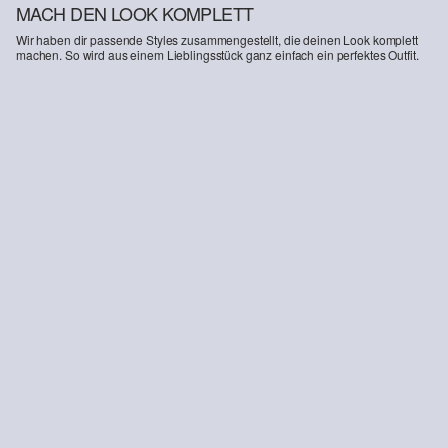
MACH DEN LOOK KOMPLETT
Wir haben dir passende Styles zusammengestellt, die deinen Look komplett
machen. So wird aus einem Lieblingsstück ganz einfach ein perfektes Outfit.
-51%
-27%
Tunikabluse aus Viskose mit Faltendetails
Twill-Hose mit Extra Wide Leg
CHF 48.95
CHF 99.90
CHF 108.95
CHF 149.90