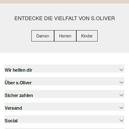
ENTDECKE DIE VIELFALT VON S.OLIVER
Damen
Herren
Kinder
Wir helfen dir
Über s.Oliver
Hilfe & FAQ
Größenberatung
Sicher zahlen
Newsletter
Rückgabe
s.Oliver Card
Versand
Rechnung
Top-Kategorien
s.Oliver Group
Kreditkarte
Social
Sendungsverfolgung
Career
PayPal