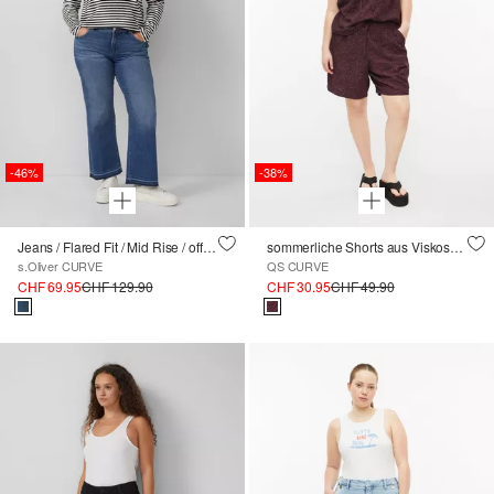
-46%
-38%
Jeans / Flared Fit / Mid Rise / offener Saum
sommerliche Shorts aus Viskosemix
s.Oliver CURVE
QS CURVE
CHF 69.95
CHF 129.90
CHF 30.95
CHF 49.90