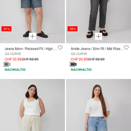
-51%
-55%
Jeans Mom / Relaxed Fit / High Rise
Ankle-Jeans / Slim Fit / Mid Rise / Straight Leg
QS CURVE
QS CURVE
CHF 33.95
CHF 69.90
CHF 30.95
CHF 69.90
NACHHALTIG
NACHHALTIG