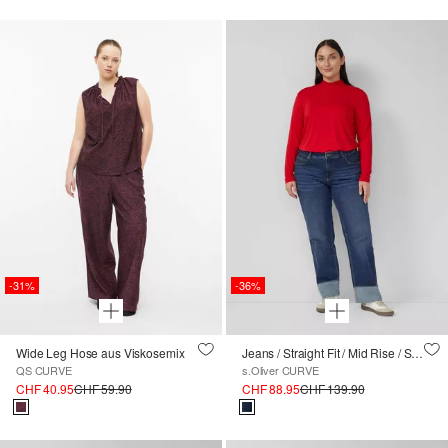
-31%
-36%
Wide Leg Hose aus Viskosemix
Jeans / Straight Fit / Mid Rise / Straight Leg / Aufschlag
QS CURVE
s.Oliver CURVE
CHF 40.95
CHF 59.90
CHF 88.95
CHF 139.90