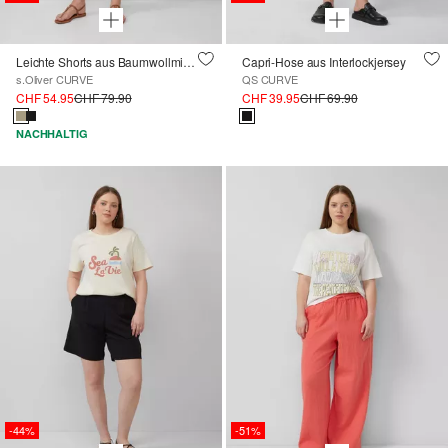
Leichte Shorts aus Baumwollmix im Relaxed Fit
Capri-Hose aus Interlockjersey
s.Oliver CURVE
QS CURVE
CHF 54.95
CHF 79.90
CHF 39.95
CHF 69.90
NACHHALTIG
-44%
-51%