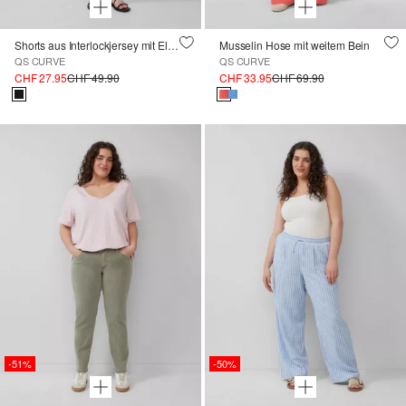
Shorts aus Interlockjersey mit Elastikbund
Musselin Hose mit weitem Bein
QS CURVE
QS CURVE
CHF 27.95
CHF 49.90
CHF 33.95
CHF 69.90
-51%
-50%