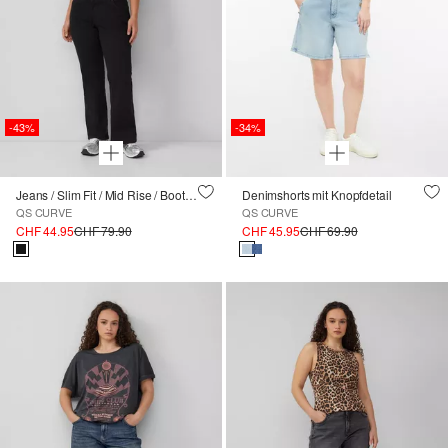
-43%
-34%
Jeans / Slim Fit / Mid Rise / Bootcut Leg
Denimshorts mit Knopfdetail
QS CURVE
QS CURVE
CHF 44.95
CHF 79.90
CHF 45.95
CHF 69.90