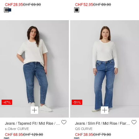
CHF 28.95
CHF 69.90
CHF 52.95
CHF 89.90
-47%
-51%
Jeans / Tapered Fit / Mid Rise / mit Perlendetails
Jeans / Slim Fit / Mid Rise / Flared Leg
s.Oliver CURVE
QS CURVE
CHF 68.95
CHF 129.90
CHF 38.95
CHF 79.90