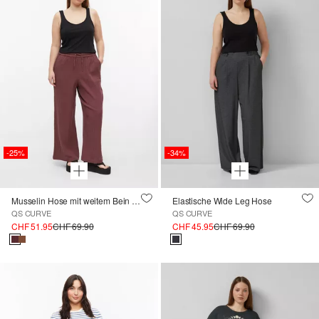
-25%
-34%
Musselin Hose mit weitem Bein und Elastikbund
Elastische Wide Leg Hose
QS CURVE
QS CURVE
CHF 51.95
CHF 69.90
CHF 45.95
CHF 69.90