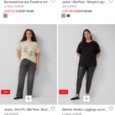
Bermudahose aus Popeline mit Falten
Jeans / Mid Rise / Straight Leg / Cropped
s.Oliver CURVE
QS CURVE
CHF 54.95
CHF 79.90
CHF 28.95
CHF 69.90
-58%
-41%
Jeans / Slim Fit / Mid Rise / Bootcut Leg
Weiche Stretch-Leggings aus Kunstleder
QS CURVE
s.Oliver CURVE