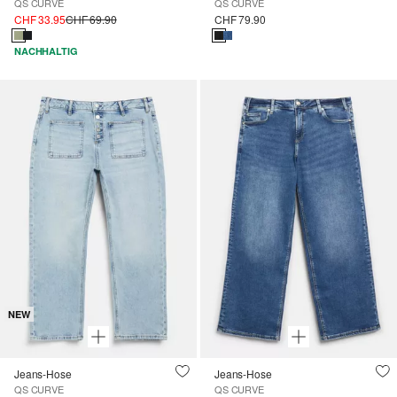
QS CURVE
QS CURVE
CHF 33.95
CHF 69.90
CHF 79.90
NACHHALTIG
NEW
Jeans-Hose
Jeans-Hose
QS CURVE
QS CURVE