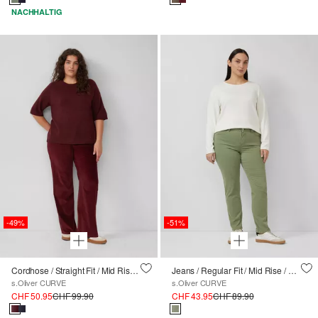
NACHHALTIG
-49%
-51%
Cordhose / Straight Fit / Mid Rise / Straight Leg
Jeans / Regular Fit / Mid Rise / Slim Leg
s.Oliver CURVE
s.Oliver CURVE
CHF 50.95
CHF 99.90
CHF 43.95
CHF 89.90