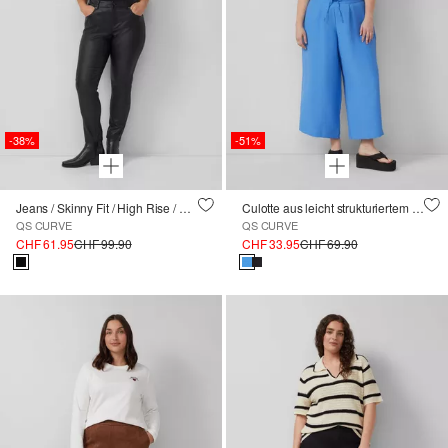
-38%
-51%
Jeans / Skinny Fit / High Rise / Skinny Leg / Coating
Culotte aus leicht strukturiertem Viskosemix
QS CURVE
QS CURVE
CHF 61.95
CHF 99.90
CHF 33.95
CHF 69.90