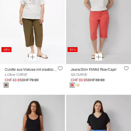
-45%
-51%
Culotte aus Viskose mit elastischem Bund
Jeans/Slim Fit/Mid Rise/Capri
s.Oliver CURVE
QS CURVE
CHF 43.95
CHF 79.90
CHF 33.95
CHF 69.90