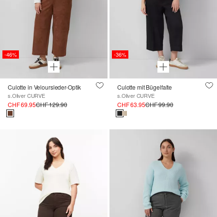
-46%
-36%
Culotte in Veloursleder-Optik
Culotte mit Bügelfalte
s.Oliver CURVE
s.Oliver CURVE
CHF 69.95
CHF 129.90
CHF 63.95
CHF 99.90