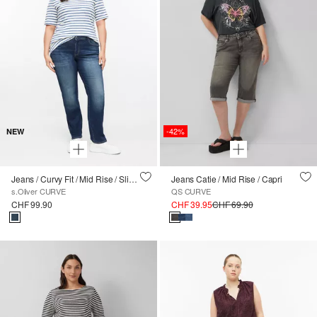
-42%
NEW
Jeans / Curvy Fit / Mid Rise / Slim Leg
Jeans Catie / Mid Rise / Capri
s.Oliver CURVE
QS CURVE
CHF 99.90
CHF 39.95
CHF 69.90