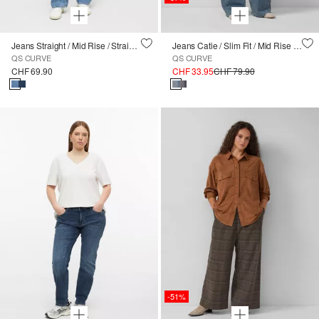
Jeans Straight / Mid Rise / Straight Leg
Jeans Catie / Slim Fit / Mid Rise / Wide Leg
QS CURVE
QS CURVE
CHF 69.90
CHF 33.95
CHF 79.90
-51%