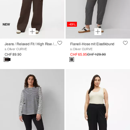
-49%
NEW
Jeans / Relaxed Fit / High Rise / Wide Leg
Flanell-Hose mit Elastikbund
s.Oliver CURVE
s.Oliver CURVE
CHF 89.90
CHF 65.95
CHF 129.90