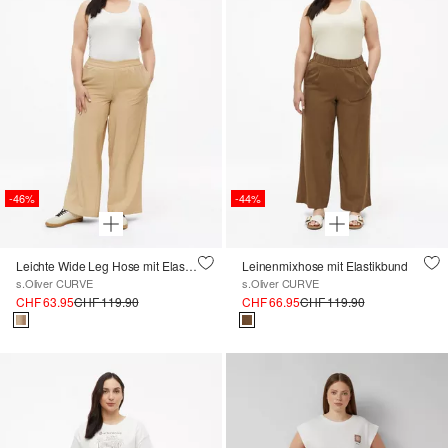
-46%
-44%
Leichte Wide Leg Hose mit Elastikbund
Leinenmixhose mit Elastikbund
s.Oliver CURVE
s.Oliver CURVE
CHF 63.95
CHF 119.90
CHF 66.95
CHF 119.90