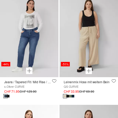
-44%
-51%
Jeans / Tapered Fit / Mid Rise / cosy inside
Leinenmix Hose mit weitem Bein
s.Oliver CURVE
QS CURVE
CHF 71.95
CHF 129.90
CHF 33.95
CHF 69.90