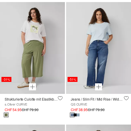
-31%
-51%
Strukturierte Culotte mit Elastikbund
Jeans / Slim Fit / Mid Rise / Wide Leg
s.Oliver CURVE
QS CURVE
CHF 54.95
CHF 79.90
CHF 38.95
CHF 79.90