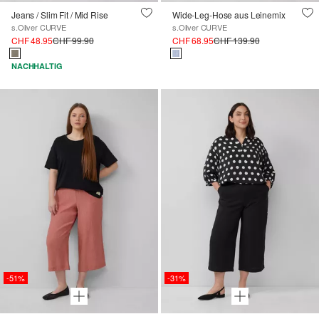
Jeans / Slim Fit / Mid Rise
Wide-Leg-Hose aus Leinemix
s.Oliver CURVE
s.Oliver CURVE
CHF 48.95
CHF 99.90
CHF 68.95
CHF 139.90
NACHHALTIG
-51%
-31%