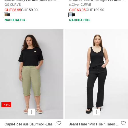
QS CURVE
s.Oliver CURVE
CHF 28.95
CHF 59.90
CHF 63.95
CHF 129.90
NACHHALTIG
NACHHALTIG
-51%
Capri-Hose aus Baumwoll-Elasthan-Mischung
Jeans Flare / Mid Rise / Flared Leg