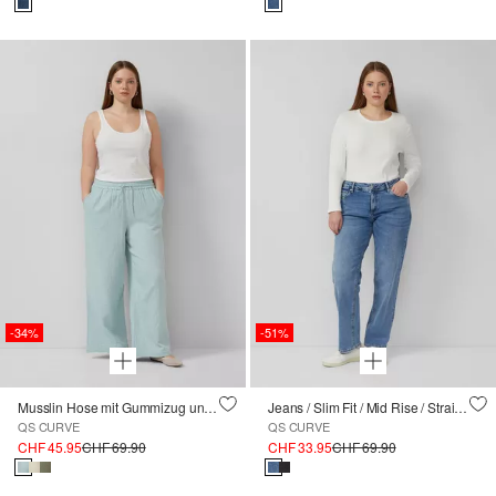
-34%
-51%
Musslin Hose mit Gummizug und weitem Bein
Jeans / Slim Fit / Mid Rise / Straight Leg
QS CURVE
QS CURVE
CHF 45.95
CHF 69.90
CHF 33.95
CHF 69.90