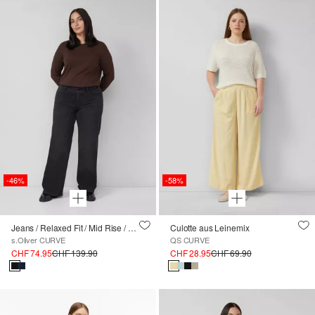
-46%
-58%
Jeans / Relaxed Fit / Mid Rise / Wide Leg
Culotte aus Leinemix
s.Oliver CURVE
QS CURVE
CHF 74.95
CHF 139.90
CHF 28.95
CHF 69.90