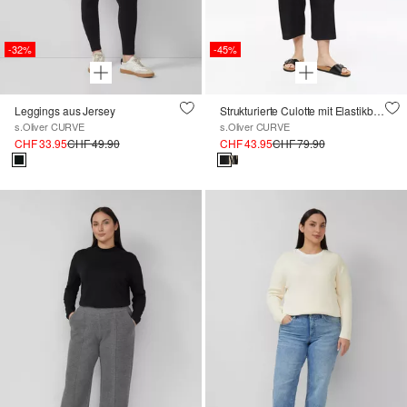
-32%
-45%
Leggings aus Jersey
Strukturierte Culotte mit Elastikbund
s.Oliver CURVE
s.Oliver CURVE
CHF 33.95
CHF 49.90
CHF 43.95
CHF 79.90