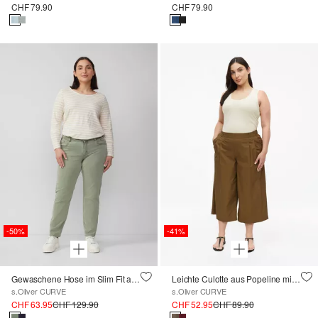
CHF 79.90
CHF 79.90
-50%
-41%
Gewaschene Hose im Slim Fit aus Baumwollsatin
Leichte Culotte aus Popeline mit Falten
s.Oliver CURVE
s.Oliver CURVE
CHF 63.95
CHF 129.90
CHF 52.95
CHF 89.90