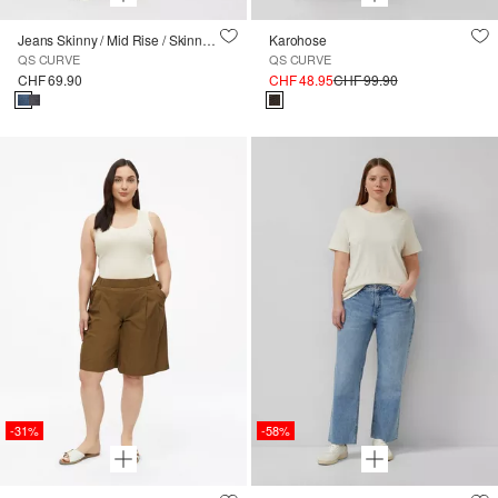
Jeans Skinny / Mid Rise / Skinny Leg
Karohose
QS CURVE
QS CURVE
CHF 69.90
CHF 48.95
CHF 99.90
-31%
-58%