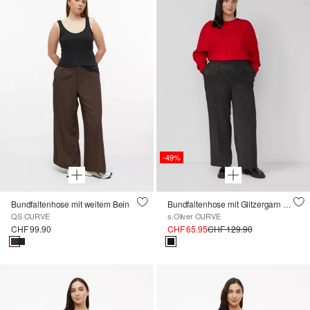
-49%
Bundfaltenhose mit weitem Bein
Bundfaltenhose mit Glitzergarn und elastischem Bund
QS CURVE
s.Oliver CURVE
CHF 99.90
CHF 65.95
CHF 129.90