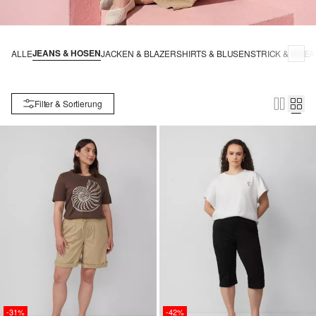
JEANS & HOSEN
ALLE
JACKEN & BLAZER
SHIRTS & BLUSEN
STRICK & SWEA
Filter & Sortierung
-31%
-42%