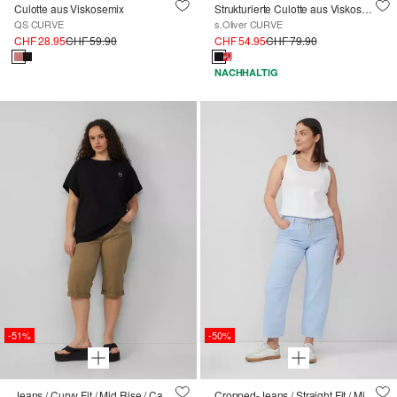
Culotte aus Viskosemix
Strukturierte Culotte aus Viskosemix
QS CURVE
s.Oliver CURVE
CHF 28.95
CHF 59.90
CHF 54.95
CHF 79.90
NACHHALTIG
-51%
-50%
Jeans / Curvy Fit / Mid Rise / Capri Length
Cropped-Jeans / Straight Fit / Mid Rise / Straight Leg / offener Saum