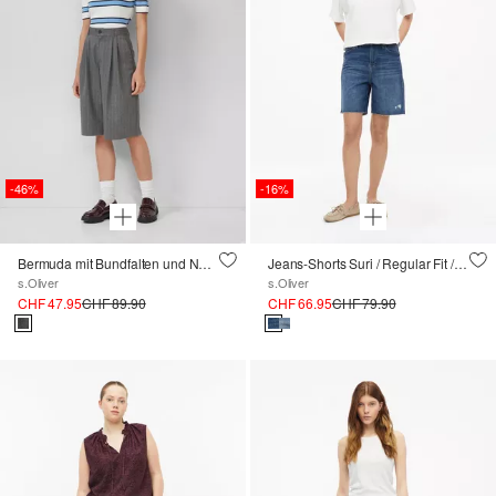
-46%
-16%
Bermuda mit Bundfalten und Nadelstreifen
Jeans-Shorts Suri / Regular Fit / High Rise / offener Saum
s.Oliver
s.Oliver
CHF 47.95
CHF 89.90
CHF 66.95
CHF 79.90