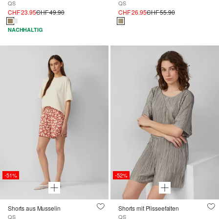
QS
QS
CHF 23.95
CHF 49.90
CHF 26.95
CHF 55.90
NACHHALTIG
-51%
-52%
Shorts aus Musselin
Shorts mit Plisseefalten
QS
QS