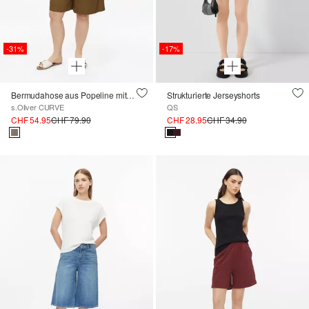
-31%
-17%
Bermudahose aus Popeline mit Falten
Strukturierte Jerseyshorts
s.Oliver CURVE
QS
CHF 54.95
CHF 79.90
CHF 28.95
CHF 34.90