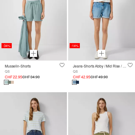
-34%
-14%
Musselin-Shorts
Jeans-Shorts Abby / Mid Rise / Relaxed Fit
QS
QS
CHF 22.95
CHF 34.90
CHF 42.95
CHF 49.90