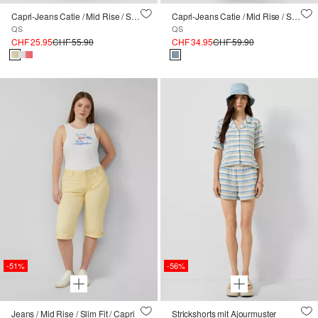
Capri-Jeans Catie / Mid Rise / Slim Fit
Capri-Jeans Catie / Mid Rise / Slim Fit
QS
QS
CHF 25.95
CHF 55.90
CHF 34.95
CHF 59.90
-51%
-56%
Jeans / Mid Rise / Slim Fit / Capri
Strickshorts mit Ajourmuster