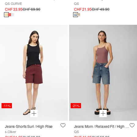
QS CURVE
QS
CHF 33.95
CHF 69.90
CHF 21.95
CHF 49.90
-11%
-21%
Jeans-Shorts Suri / High Rise
Jeans Mom / Relaxed Fit / High Rise
s.Oliver
QS