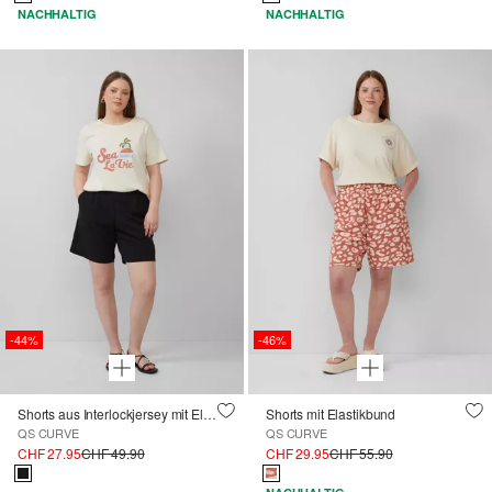
NACHHALTIG
NACHHALTIG
-44%
-46%
Shorts aus Interlockjersey mit Elastikbund
Shorts mit Elastikbund
QS CURVE
QS CURVE
CHF 27.95
CHF 49.90
CHF 29.95
CHF 55.90