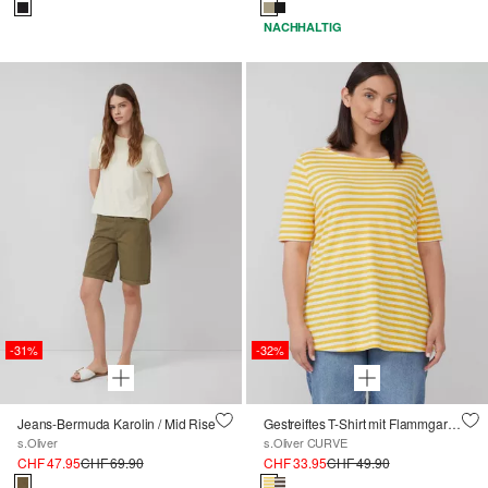
NACHHALTIG
-31%
-32%
Jeans-Bermuda Karolin / Mid Rise
Gestreiftes T-Shirt mit Flammgarnstruktur
s.Oliver
s.Oliver CURVE
CHF 47.95
CHF 69.90
CHF 33.95
CHF 49.90