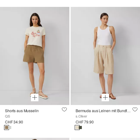
Shorts aus Musselin
Bermuda aus Leinen mit Bundfalten
QS
s.Oliver
CHF 34.90
CHF 79.90