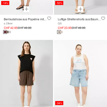
-14%
-52%
Bermudahose aus Popeline mit Falten
Luftige Streifenshorts aus Baumwolle mit Futter
s.Oliver
QS
CHF 42.95
CHF 49.90
CHF 23.95
CHF 49.90
-34%