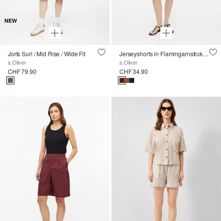
NEW
Jorts Suri / Mid Rise / Wide Fit
Jerseyshorts in Flammgarnstruktur
s.Oliver
s.Oliver
CHF 79.90
CHF 34.90