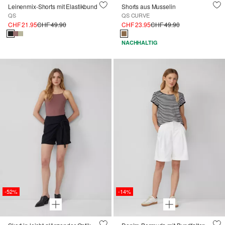
Leinenmix-Shorts mit Elastikbund
Shorts aus Musselin
QS
QS CURVE
CHF 21.95
CHF 49.90
CHF 23.95
CHF 49.90
NACHHALTIG
-52%
-14%