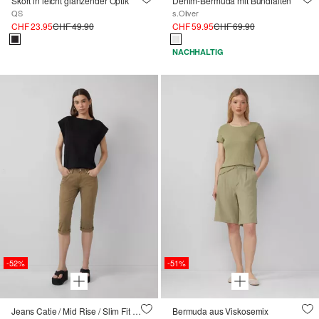
Skort in leicht glänzender Optik
Denim-Bermuda mit Bundfalten
QS
s.Oliver
CHF 23.95
CHF 49.90
CHF 59.95
CHF 69.90
NACHHALTIG
-52%
-51%
Jeans Catie / Mid Rise / Slim Fit / Capri Length
Bermuda aus Viskosemix