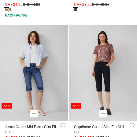
CHF 21.95
CHF 44.90
CHF 23.95
CHF 49.90
NACHHALTIG
-51%
-51%
Jeans Catie / Mid Rise / Slim Fit / Capri Length
Caprihose Catie / Slim Fit / Mid Rise
QS
QS