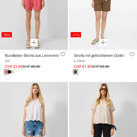
-52%
-11%
Bundfalten-Shorts aus Leinenmix
Shorts mit geflochtenem Gürtel
QS
s.Oliver
CHF 23.95
CHF 49.90
CHF 61.95
CHF 69.90