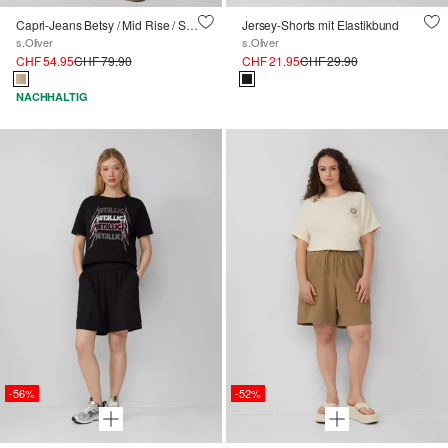
Capri-Jeans Betsy / Mid Rise / Slim Fit
Jersey-Shorts mit Elastikbund
s.Oliver
s.Oliver
CHF 54.95
CHF 79.90
CHF 21.95
CHF 29.90
NACHHALTIG
-56%
-52%