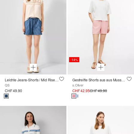
-14%
Leichte Jeans-Shorts / Mid Rise / Relaxed Fit
Gestreifte Shorts aus aus Musselin
QS
s.Oliver
CHF 49.90
CHF 42.95
CHF 49.90