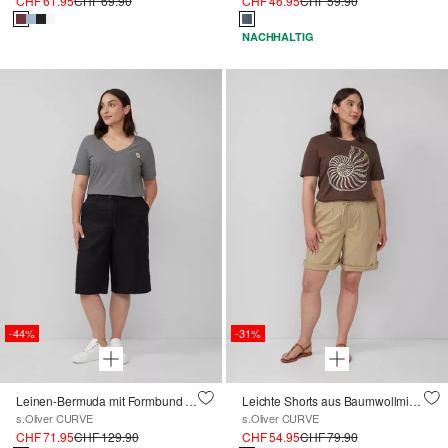
CHF 61.95
CHF 69.90
CHF 46.95
CHF 59.90
NACHHALTIG
-44%
-31%
Leinen-Bermuda mit Formbund und Bindegürtel
Leichte Shorts aus Baumwollmix im Relaxed Fit
s.Oliver CURVE
s.Oliver CURVE
CHF 71.95
CHF 129.90
CHF 54.95
CHF 79.90