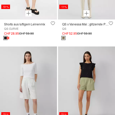
-51%
-11%
Shorts aus luftigem Leinenmix
QS x Vanessa Mai ; glitzernde Pailettenshorts
QS CURVE
QS
CHF 28.95
CHF 59.90
CHF 52.95
CHF 59.90
-51%
-51%