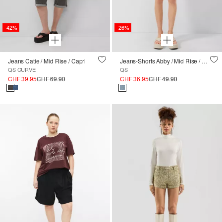
-42%
-26%
Jeans Catie / Mid Rise / Capri
Jeans-Shorts Abby / Mid Rise / Regular Fit
QS CURVE
QS
CHF 39.95
CHF 69.90
CHF 36.95
CHF 49.90