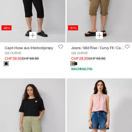
-42%
-51%
Capri-Hose aus Interlockjersey
Jeans / Mid Rise / Curvy Fit / Capri Length
QS CURVE
QS CURVE
CHF 39.95
CHF 69.90
CHF 28.95
CHF 59.90
NACHHALTIG