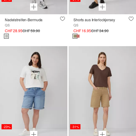
Nadelstreifen-Bermuda
Shorts aus Interlockjersey
QS
QS
CHF 28.95
CHF 59.90
CHF 16.95
CHF 34.90
-23%
-31%