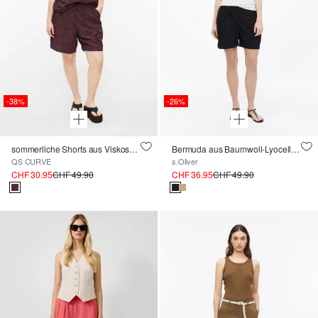
-38%
-26%
sommerliche Shorts aus Viskosemix
Bermuda aus Baumwoll-Lyocell-Mix
QS CURVE
s.Oliver
CHF 30.95
CHF 49.90
CHF 36.95
CHF 49.90