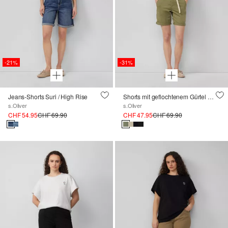
-21%
-31%
Jeans-Shorts Suri / High Rise
Shorts mit geflochtenem Gürtel und Garment Dye
s.Oliver
s.Oliver
CHF 54.95
CHF 69.90
CHF 47.95
CHF 69.90