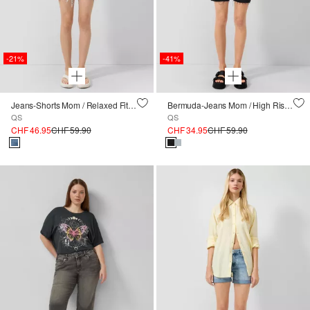
-21%
-41%
Jeans-Shorts Mom / Relaxed Fit / High Rise
Bermuda-Jeans Mom / High Rise / Relaxed Fit
QS
QS
CHF 46.95
CHF 59.90
CHF 34.95
CHF 59.90