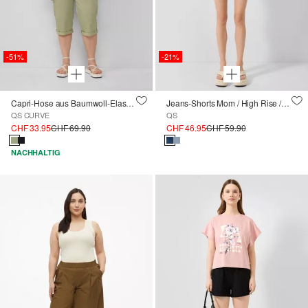
-51%
-21%
Capri-Hose aus Baumwoll-Elasthan-Mischung
Jeans-Shorts Mom / High Rise / Regular Fit / Superstretch
QS CURVE
QS
CHF 33.95
CHF 69.90
CHF 46.95
CHF 59.90
NACHHALTIG