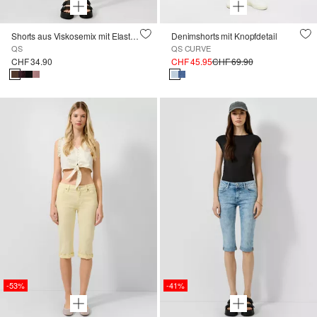
Shorts aus Viskosemix mit Elastikbund
Denimshorts mit Knopfdetail
QS
QS CURVE
CHF 34.90
CHF 45.95
CHF 69.90
-53%
-41%