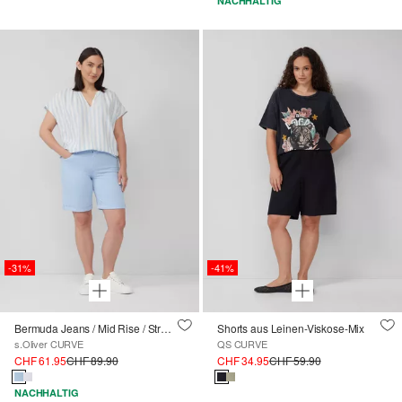
NACHHALTIG
-31%
-41%
Bermuda Jeans / Mid Rise / Straight Fit
Shorts aus Leinen-Viskose-Mix
s.Oliver CURVE
QS CURVE
CHF 61.95
CHF 89.90
CHF 34.95
CHF 59.90
NACHHALTIG