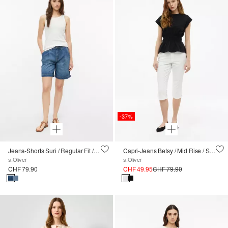
-37%
Jeans-Shorts Suri / Regular Fit / High Rise / Wide Leg
Capri-Jeans Betsy / Mid Rise / Slim Fit
s.Oliver
s.Oliver
CHF 79.90
CHF 49.95
CHF 79.90