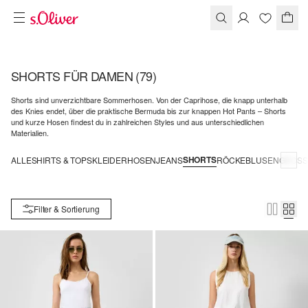
SHORTS FÜR DAMEN
(79)
Shorts sind unverzichtbare Sommerhosen. Von der Caprihose, die knapp unterhalb
des Knies endet, über die praktische Bermuda bis zur knappen Hot Pants – Shorts
und kurze Hosen findest du in zahlreichen Styles und aus unterschiedlichen
Materialien.
SHORTS
ALLE
SHIRTS & TOPS
KLEIDER
HOSEN
JEANS
RÖCKE
BLUSEN
GROSSE
Filter & Sortierung