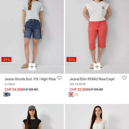
-21%
-51%
Jeans-Shorts Suri / Fit / High Rise
Jeans/Slim Fit/Mid Rise/Capri
s.Oliver
QS CURVE
CHF 54.95
CHF 69.90
CHF 33.95
CHF 69.90