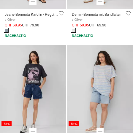
Jeans-Bermuda Karolin / Regular Fit / Mid Rise / Bindegürtel
Denim-Bermuda mit Bundfalten
s.Oliver
s.Oliver
CHF 68.95
CHF 79.90
CHF 59.95
CHF 69.90
NACHHALTIG
NACHHALTIG
-51%
-51%