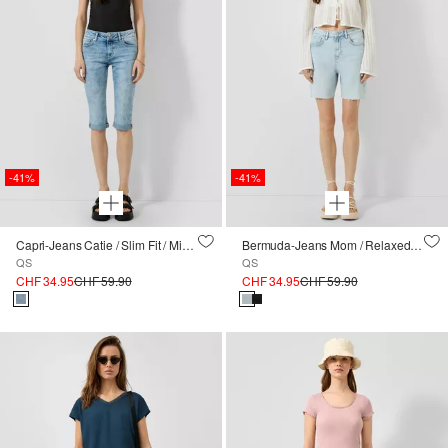
-41%
-41%
Capri-Jeans Catie / Slim Fit / Mid Rise
Bermuda-Jeans Mom / Relaxed Fit / High Rise
QS
QS
CHF 34.95
CHF 59.90
CHF 34.95
CHF 59.90