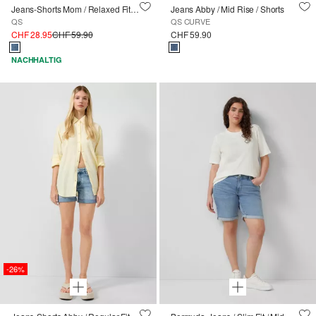
Jeans-Shorts Mom / Relaxed Fit / High Rise
Jeans Abby / Mid Rise / Shorts
QS
QS CURVE
CHF 28.95
CHF 59.90
CHF 59.90
NACHHALTIG
-26%