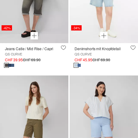
-42%
-34%
Jeans Catie / Mid Rise / Capri
Denimshorts mit Knopfdetail
QS CURVE
QS CURVE
CHF 39.95
CHF 69.90
CHF 45.95
CHF 69.90