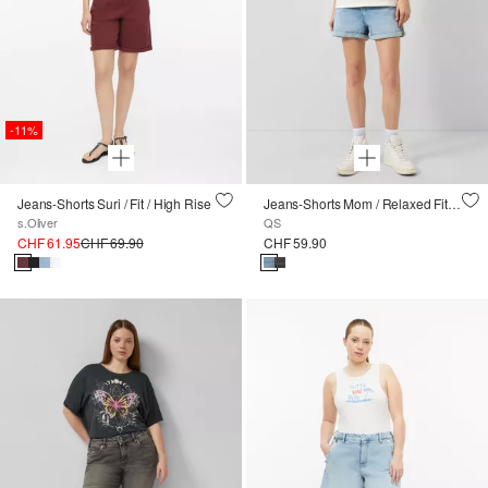
-11%
Jeans-Shorts Suri / Fit / High Rise
Jeans-Shorts Mom / Relaxed Fit / High Rise
s.Oliver
QS
CHF 61.95
CHF 69.90
CHF 59.90