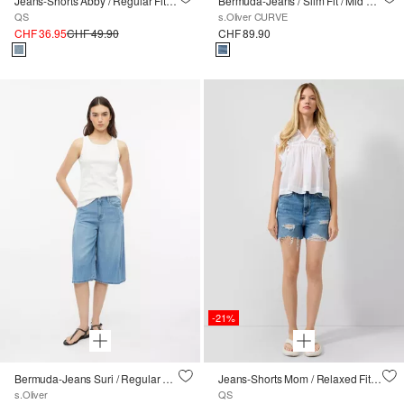
Jeans-Shorts Abby / Regular Fit / Mid Rise
Bermuda-Jeans / Slim Fit / Mid Rise
QS
s.Oliver CURVE
CHF 36.95
CHF 49.90
CHF 89.90
-21%
Bermuda-Jeans Suri / Regular Fit / High Rise / Lyocell
Jeans-Shorts Mom / Relaxed Fit / High Rise
s.Oliver
QS