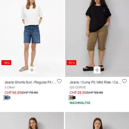
-16%
-51%
Jeans-Shorts Suri / Regular Fit / High Rise / offener Saum
Jeans / Curvy Fit / Mid Rise / Capri Length
s.Oliver
QS CURVE
CHF 66.95
CHF 79.90
CHF 28.95
CHF 59.90
NACHHALTIG