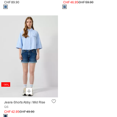
CHF 89.90
CHF 46.95
CHF 59.90
-14%
Jeans-Shorts Abby / Mid Rise
QS
CHF 42.95
CHF 49.90