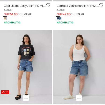
Capri-Jeans Betsy / Slim Fit / Mid Rise / Slim Leg
Bermuda-Jeans Karolin / Fit / Mid Rise / Turn-up
s.Oliver
s.Oliver
CHF 54.95
CHF 79.90
CHF 47.95
CHF 69.90
NACHHALTIG
NACHHALTIG
-51%