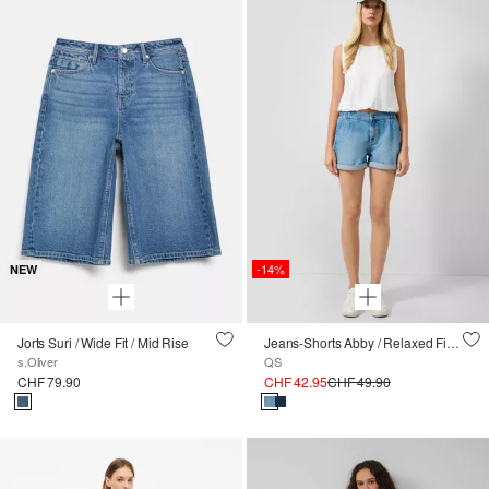
-14%
NEW
Jorts Suri / Wide Fit / Mid Rise
Jeans-Shorts Abby / Relaxed Fit / Mid Rise
s.Oliver
QS
CHF 79.90
CHF 42.95
CHF 49.90