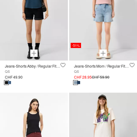
-51%
Jeans-Shorts Abby / Regular Fit / Mid Rise
Jeans-Shorts Mom / Regular Fit / High Rise / Superstretch
QS
QS
CHF 49.90
CHF 28.95
CHF 59.90