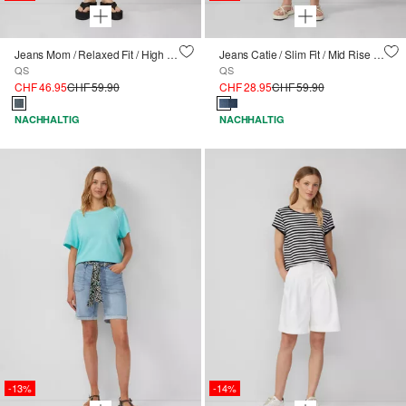
Jeans Mom / Relaxed Fit / High Rise
Jeans Catie / Slim Fit / Mid Rise / Capri Length
QS
QS
CHF 46.95
CHF 59.90
CHF 28.95
CHF 59.90
NACHHALTIG
NACHHALTIG
-13%
-14%