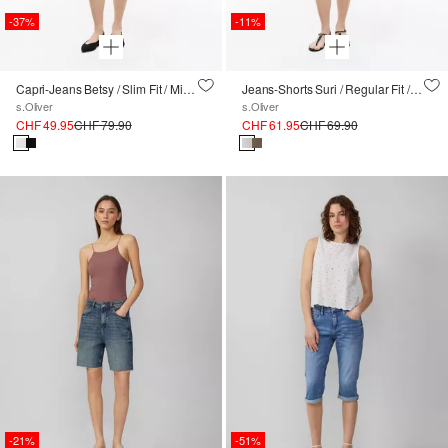
-37%
-11%
Capri-Jeans Betsy / Slim Fit / Mid Rise / Slim Leg
Jeans-Shorts Suri / Regular Fit / Mid Rise
s.Oliver
s.Oliver
CHF 49.95
CHF 79.90
CHF 61.95
CHF 69.90
-21%
-51%