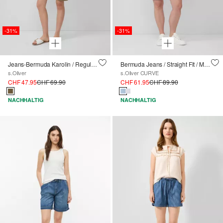
-31%
-31%
Jeans-Bermuda Karolin / Regular Fit / Mid Rise
Bermuda Jeans / Straight Fit / Mid Rise / Straight Leg
s.Oliver
s.Oliver CURVE
CHF 47.95
CHF 69.90
CHF 61.95
CHF 89.90
NACHHALTIG
NACHHALTIG