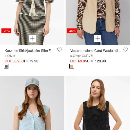
-28%
-46%
Kurzarm-Strickjacke im Slim Fit
Verschlusslose Cord-Weste mit Teddy-Plüsch-Futter
s.Oliver
s.Oliver CURVE
CHF 56.95
CHF 79.90
CHF 69.95
CHF 129.90