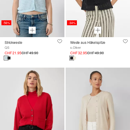
-56%
-34%
Strickweste
Weste aus Häkelspitze
QS
s.Oliver
CHF 21.95
CHF 49.90
CHF 32.95
CHF 49.90