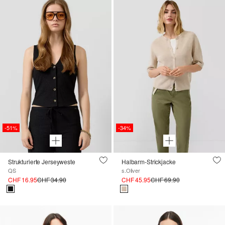
-51%
-34%
Strukturierte Jerseyweste
Halbarm-Strickjacke
QS
s.Oliver
CHF 16.95
CHF 34.90
CHF 45.95
CHF 69.90