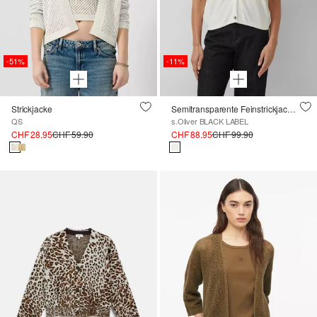
-51%
-11%
Strickjacke
Semitransparente Feinstrickjacke mit kurzen Ärmeln
QS
s.Oliver BLACK LABEL
CHF 28.95
CHF 59.90
CHF 88.95
CHF 99.90