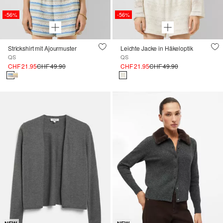
-56%
-56%
Strickshirt mit Ajourmuster
Leichte Jacke in Häkeloptik
QS
QS
CHF 21.95
CHF 49.90
CHF 21.95
CHF 49.90