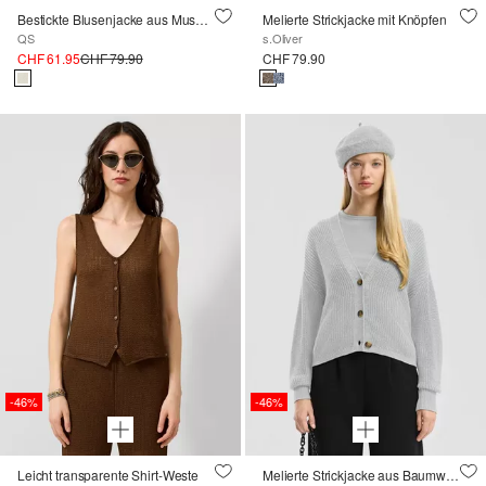
Bestickte Blusenjacke aus Musselin
Melierte Strickjacke mit Knöpfen
QS
s.Oliver
CHF 61.95
CHF 79.90
CHF 79.90
-46%
-46%
Leicht transparente Shirt-Weste
Melierte Strickjacke aus Baumwollmix