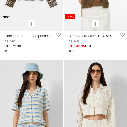
-37%
NEW
Cardigan mit Leo-Jacquardmuster
Ajour-Strickjacke mit 3/4-Arm
s.Oliver
s.Oliver
CHF 79.90
CHF 43.95
CHF 69.90