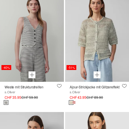
-40%
-51%
Weste mit Strukturstreifen
Ajour-Strickjacke mit Glitzereffekt
s.Oliver
s.Oliver
CHF 35.95
CHF 59.90
CHF 43.95
CHF 89.90