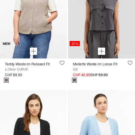
-21%
NEW
Teddy-Weste im Relaxed Fit
Melierte Weste im Loose Fit
s.Oliver CURVE
QS
CHF 89.90
CHF 46.95
CHF 59.90