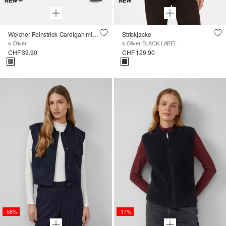
NEW
NEW
Weicher Feinstrick-Cardigan mit Rollkanten
Strickjacke
s.Oliver
s.Oliver BLACK LABEL
CHF 39.90
CHF 129.90
-56%
-17%