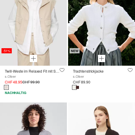
-51%
NEW
Twill-Weste im Relaxed Fit mit Stehkragen
Trachtenstrickjacke
s.Oliver
s.Oliver
CHF 48.95
CHF 99.90
CHF 89.90
NACHHALTIG