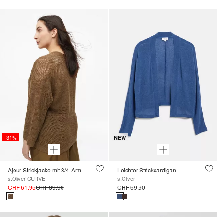
-31%
NEW
Ajour-Strickjacke mit 3/4-Arm
Leichter Strickcardigan
s.Oliver CURVE
s.Oliver
CHF 61.95
CHF 89.90
CHF 69.90