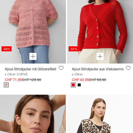
-44%
-41%
Ajour-Strickjacke mit Glitzereffekt
Ajour-Strickjacke aus Viskosemix
s.Oliver CURVE
s.Oliver
CHF 71.95
CHF 129.90
CHF 40.95
CHF 69.90