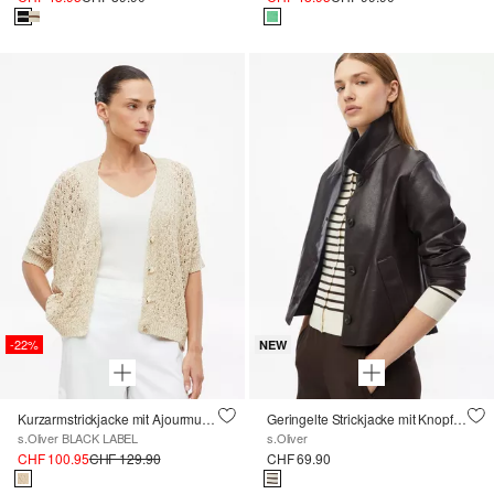
-22%
NEW
Kurzarmstrickjacke mit Ajourmuster
Geringelte Strickjacke mit Knopfleiste
s.Oliver BLACK LABEL
s.Oliver
CHF 100.95
CHF 129.90
CHF 69.90