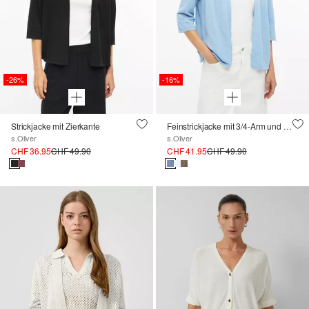
-26%
-16%
Strickjacke mit Zierkante
Feinstrickjacke mit 3/4-Arm und Wellenkante
s.Oliver
s.Oliver
CHF 36.95
CHF 49.90
CHF 41.95
CHF 49.90