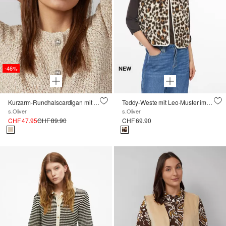
-46%
NEW
Kurzarm-Rundhalscardigan mit glänzenden Pailletten
Teddy-Weste mit Leo-Muster im Relaxed Fit
s.Oliver
s.Oliver
CHF 47.95
CHF 89.90
CHF 69.90