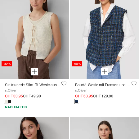
-32%
-50%
Strukturierte Slim-Fit-Weste aus Baumwollmix
Bouclé-Weste mit Fransen und Brusttaschen
s.Oliver
s.Oliver
CHF 33.95
CHF 49.90
CHF 63.95
CHF 129.90
NACHHALTIG