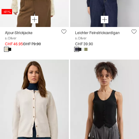
-41%
Ajour-Strickjacke
Leichter Feinstrickcardigan
s.Oliver
s.Oliver
CHF 46.95
CHF 79.90
CHF 39.90