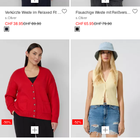
Verkürzte Weste im Relaxed Fit mit elastischem Saum
Flauschige Weste mit Reißverschluss
s.Oliver
s.Oliver
CHF 38.95
CHF 89.90
CHF 65.95
CHF 79.90
-50%
-52%