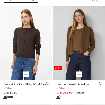
-35%
Feinstrickjacke mit Rippbündchen
Leichter Feinstrickcardigan
s.Oliver
s.Oliver
CHF 59.90
CHF 25.95
CHF 39.90