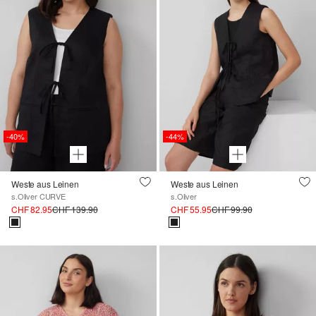
-40%
-44%
Weste aus Leinen
Weste aus Leinen
s.Oliver CURVE
s.Oliver
CHF 82.95
CHF 139.90
CHF 55.95
CHF 99.90