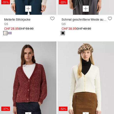
-51%
-22%
Melierte Strickjacke
Schmal geschnittene Weste aus Interlockjersey
QS
QS
CHF 28.95
CHF 59.90
CHF 38.95
CHF 49.90
-37%
-52%