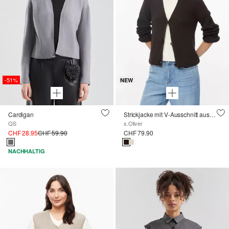
-51%
NEW
Cardigan
Strickjacke mit V-Ausschnitt aus Baumwollmix
QS
s.Oliver
CHF 28.95
CHF 59.90
CHF 79.90
NACHHALTIG