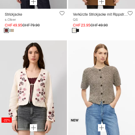
Strickjacke
Verkürzte Strickjacke mit Rippstruktur
s.Oliver
QS
CHF 49.95
CHF 79.90
CHF 23.95
CHF 49.90
-22%
NEW