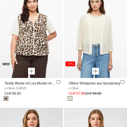
-17%
NEW
Teddy-Weste mit Leo-Muster im Relaxed Fit
Offene Strickjacke aus Ajourjersey
s.Oliver CURVE
s.Oliver
CHF 89.90
CHF 57.95
CHF 69.90