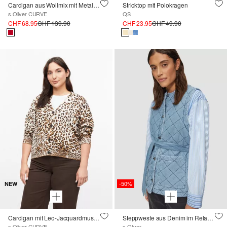
Cardigan aus Wollmix mit Metall-Knöpfen
Stricktop mit Polokragen
s.Oliver CURVE
QS
CHF 68.95
CHF 139.90
CHF 23.95
CHF 49.90
-50%
NEW
Cardigan mit Leo-Jacquardmuster
Steppweste aus Denim im Relaxed Fit
s.Oliver CURVE
s.Oliver