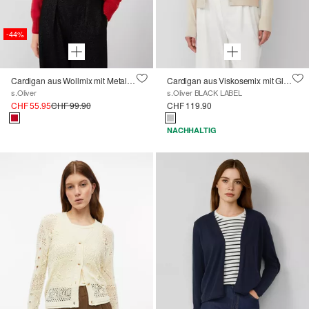
-44%
Cardigan aus Wollmix mit Metall-Knöpfen
Cardigan aus Viskosemix mit Glitzerbündchen
s.Oliver
s.Oliver BLACK LABEL
CHF 55.95
CHF 99.90
CHF 119.90
NACHHALTIG