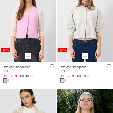
-58%
-60%
Weiche Strickweste
Weiche Strickjacke
QS
QS
CHF 20.95
CHF 49.90
CHF 23.95
CHF 59.90