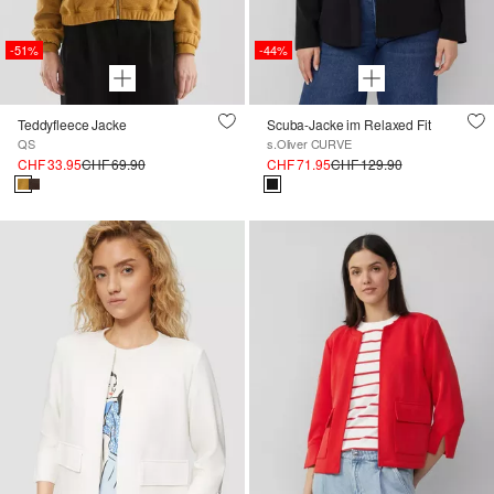
-51%
-44%
Teddyfleece Jacke
Scuba-Jacke im Relaxed Fit
QS
s.Oliver CURVE
CHF 33.95
CHF 69.90
CHF 71.95
CHF 129.90