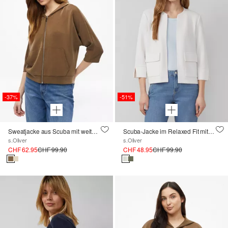
-37%
-51%
Sweatjacke aus Scuba mit weitem 3/4-Arm
Scuba-Jacke im Relaxed Fit mit 3/4-Arm
s.Oliver
s.Oliver
CHF 62.95
CHF 99.90
CHF 48.95
CHF 99.90