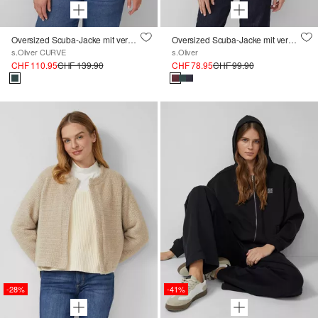
Oversized Scuba-Jacke mit verstellbarem Saum
Oversized Scuba-Jacke mit verstellbarem Saum
s.Oliver CURVE
s.Oliver
CHF 110.95
CHF 139.90
CHF 78.95
CHF 99.90
-28%
-41%