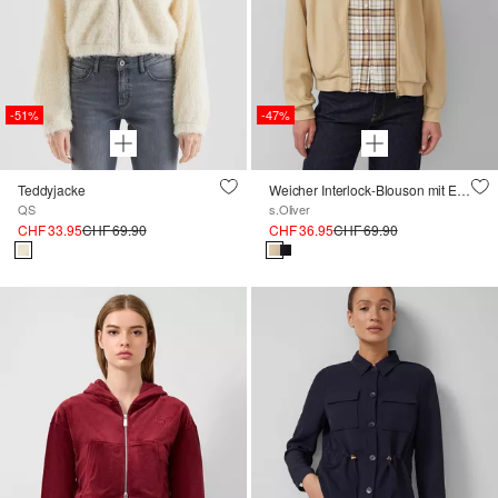
-51%
-47%
Teddyjacke
Weicher Interlock-Blouson mit Eingrifftaschen
QS
s.Oliver
CHF 33.95
CHF 69.90
CHF 36.95
CHF 69.90