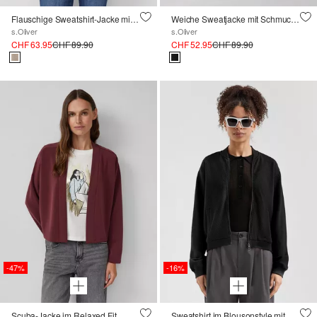
Flauschige Sweatshirt-Jacke mit Muster
Weiche Sweatjacke mit Schmuckstein-Detail
s.Oliver
s.Oliver
CHF 63.95
CHF 89.90
CHF 52.95
CHF 89.90
-47%
-16%
Scuba-Jacke im Relaxed Fit
Sweatshirt im Blousonstyle mit Strukturmuster