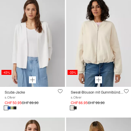
-43%
-33%
Scuba-Jacke
Sweat-Blouson mit Gummibündchen
s.Oliver
s.Oliver
CHF 50.95
CHF 89.90
CHF 66.95
CHF 99.90