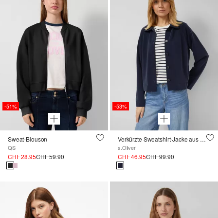
-51%
-53%
Sweat-Blouson
Verkürzte Sweatshirt-Jacke aus Scuba
QS
s.Oliver
CHF 28.95
CHF 59.90
CHF 46.95
CHF 99.90