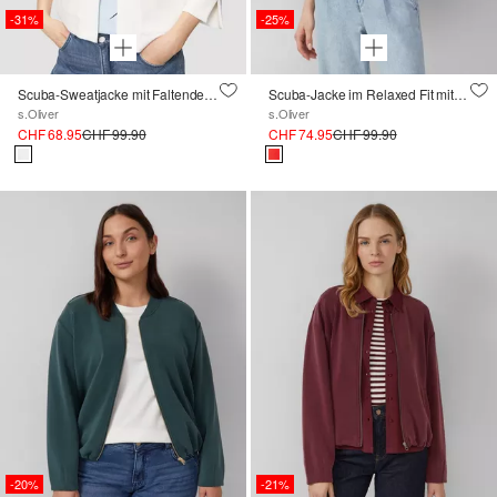
-31%
-25%
Scuba-Sweatjacke mit Faltendetail
Scuba-Jacke im Relaxed Fit mit 3/4-Ärmeln
s.Oliver
s.Oliver
CHF 68.95
CHF 99.90
CHF 74.95
CHF 99.90
-20%
-21%