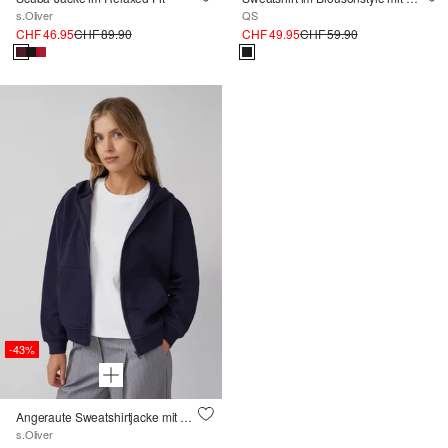
s.Oliver
QS
CHF 46.95
CHF 89.90
CHF 49.95
CHF 59.90
-43%
Angeraute Sweatshirtjacke mit Stickerei
s.Oliver