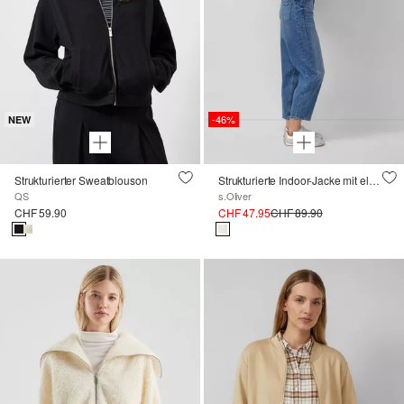
-46%
NEW
Strukturierter Sweatblouson
Strukturierte Indoor-Jacke mit elastischem Bund
QS
s.Oliver
CHF 59.90
CHF 47.95
CHF 89.90