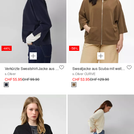
-44%
-58%
Verkürzte Sweatshirt-Jacke aus Scuba
Sweatjacke aus Scuba mit weitem 3/4-Arm
s.Oliver
s.Oliver CURVE
CHF 55.95
CHF 99.90
CHF 53.95
CHF 129.90