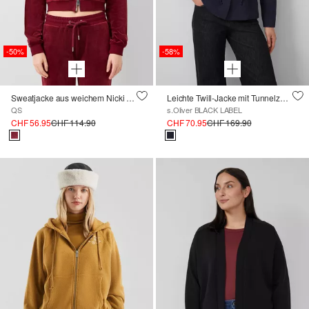
-50%
-58%
Sweatjacke aus weichem Nicki mit Logo-Stickerei ; QS x Von Dutch
Leichte Twill-Jacke mit Tunnelzug an der Taille
QS
s.Oliver BLACK LABEL
CHF 56.95
CHF 114.90
CHF 70.95
CHF 169.90