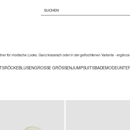
ner für modische Looks. Ganz klassisch oder in der geflochtenen Variante - ergänze d
TS
RÖCKE
BLUSEN
GROSSE GRÖSSEN
JUMPSUITS
BADEMODE
UNTE