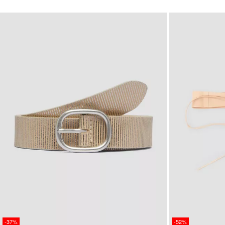
-37%
-52%