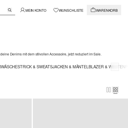
MEIN KONTO
WUNSCHLISTE
WARENKORB
eine Denims mit dem stilvollen Accessoire, jetzt reduziert im Sale.
RWÄSCHE
STRICK & SWEATS
JACKEN & MÄNTEL
BLAZER & WESTEN
P