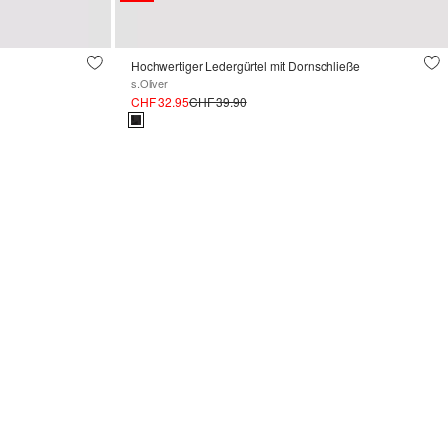
Hochwertiger Ledergürtel mit Dornschließe
s.Oliver
CHF 32.95
CHF 39.90