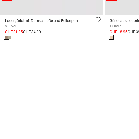
Ledergürtel mit Dornschließe und Folienprint
Gürtel aus Lederi
s.Oliver
s.Oliver
CHF 21.95
CHF 34.90
CHF 18.95
CHF 3