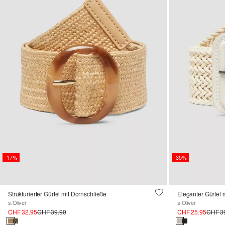
-17%
-35%
Strukturierter Gürtel mit Dornschließe
Eleganter Gürtel 
s.Oliver
s.Oliver
CHF 32.95
CHF 39.90
CHF 25.95
CHF 3