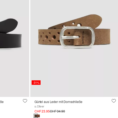
-31%
eße
Gürtel aus Leder mit Dornschließe
s.Oliver
CHF 23.95
CHF 34.90