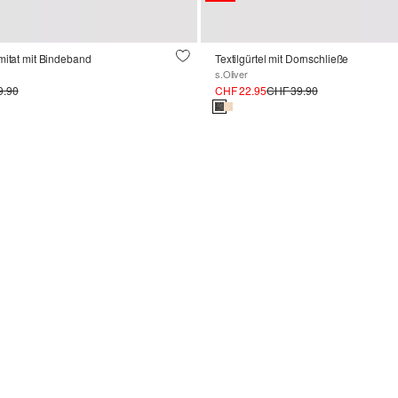
mitat mit Bindeband
Textilgürtel mit Dornschließe
s.Oliver
9.90
CHF 22.95
CHF 39.90