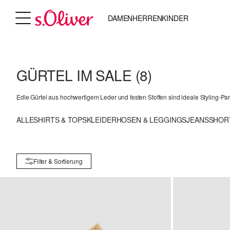
DAMEN
HERREN
KINDER
GÜRTEL IM SALE
(8)
Edle Gürtel aus hochwertigem Leder und festen Stoffen sind ideale Styling-Part
ALLE
SHIRTS & TOPS
KLEIDER
HOSEN & LEGGINGS
JEANS
SHOR
Filter & Sortierung