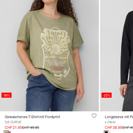
-56%
-22%
Gewaschenes T-Shirt mit Frontprint
Longsleeve mit Pe
QS CURVE
s.Oliver
CHF 21.95
CHF 49.90
CHF 38.95
CHF 4