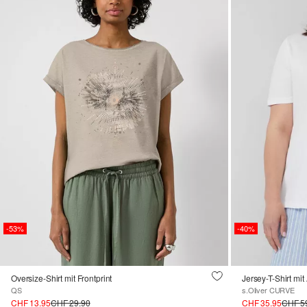
-53%
-40%
Oversize-Shirt mit Frontprint
Jersey-T-Shirt mit
QS
s.Oliver CURVE
CHF 13.95
CHF 29.90
CHF 35.95
CHF 5