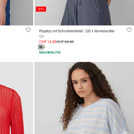
-57%
Ripptop mit Schnallendetail ; QS x Vanessa Mai
QS
CHF 14.95
CHF 34.90
NACHHALTIG