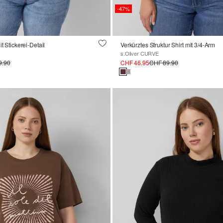
-47%
it Stickerei-Detail
Verkürztes Struktur Shirt mit 3/4-Arm
s.Oliver CURVE
9.90
CHF 46.95
CHF 89.90