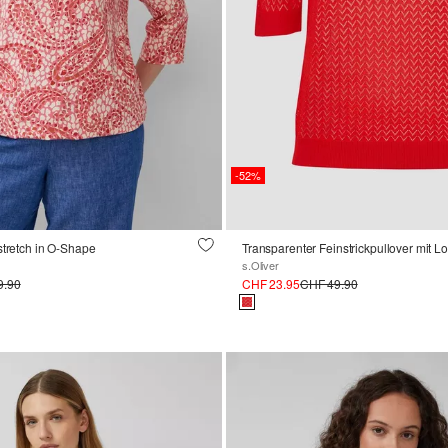
-52%
stretch in O-Shape
s.Oliver
9.90
CHF 23.95
CHF 49.90