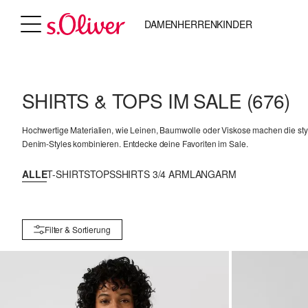
DAMEN
HERREN
KINDER
SHIRTS & TOPS IM SALE
(676)
Hochwertige Materialien, wie Leinen, Baumwolle oder Viskose machen die styl
Denim-Styles kombinieren. Entdecke deine Favoriten im Sale.
ALLE
T-SHIRTS
TOPS
SHIRTS 3/4 ARM
LANGARM
Filter & Sortierung