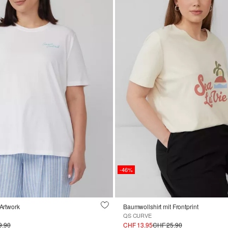
-46%
 Artwork
Baumwollshirt mit Frontprint
QS CURVE
9.90
CHF 13.95
CHF 25.90