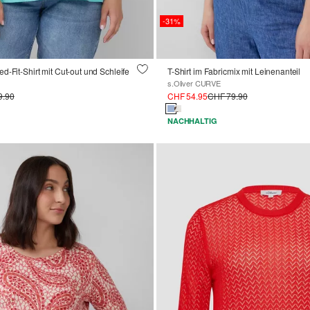
-31%
d-Fit-Shirt mit Cut-out und Schleife
T-Shirt im Fabricmix mit Leinenanteil
s.Oliver CURVE
9.90
CHF 54.95
CHF 79.90
NACHHALTIG