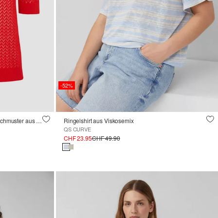
-52%
Transparenter Feinstrickpullover mit Lochmuster aus Viskosemix
Ringelshirt aus Viskosemix
QS CURVE
CHF 23.95
CHF 49.90