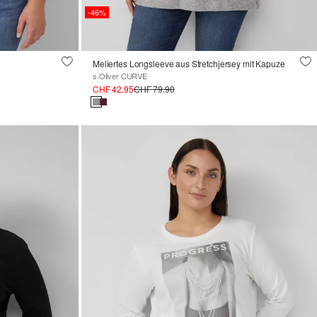
-46%
Meliertes Longsleeve aus Stretchjersey mit Kapuze
s.Oliver CURVE
CHF 42.95
CHF 79.90