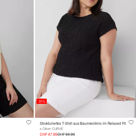
-31%
Strukturiertes T-Shirt aus Baumwollmix im Relaxed Fit
s.Oliver CURVE
CHF 47.95
CHF 69.90