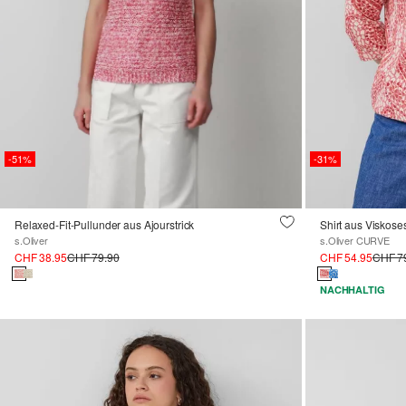
-51%
-31%
Relaxed-Fit-Pullunder aus Ajourstrick
Shirt aus Viskose
s.Oliver
s.Oliver CURVE
CHF 38.95
CHF 79.90
CHF 54.95
CHF 7
NACHHALTIG