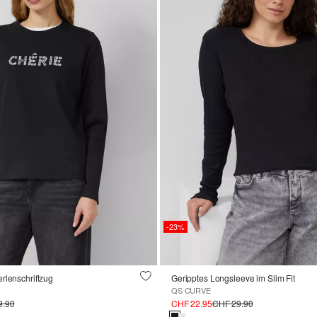
-23%
rlenschriftzug
Geripptes Longsleeve im Slim Fit
QS CURVE
9.90
CHF 22.95
CHF 29.90