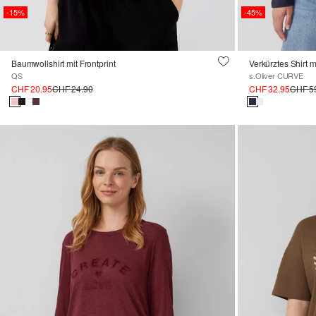
-15%
-45%
Baumwollshirt mit Frontprint
Verkürztes Shirt m
QS
s.Oliver CURVE
CHF 20.95
CHF 24.90
CHF 32.95
CHF 5