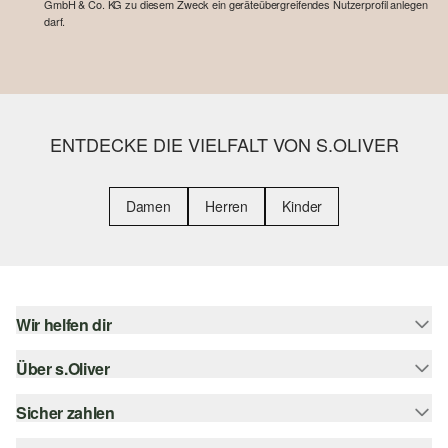
GmbH & Co. KG zu diesem Zweck ein geräteübergreifendes Nutzerprofil anlegen
darf.
ENTDECKE DIE VIELFALT VON S.OLIVER
Damen
Herren
Kinder
Wir helfen dir
Über s.Oliver
Hilfe & FAQ
Größenberatung
Sicher zahlen
Newsletter
Rückgabe
s.Oliver Card