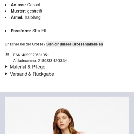
Anlass:
Casual
Muster:
gestreift
Ärmel:
halblang
Passform:
Slim Fit
Unsicher bei der Grösse?
Sieh dir unsere Grössentabelle an
EAN: 4099979581951
Artikelnummer: 2180833.42G3.34
Material & Pflege
Versand & Rückgabe
Stoff:
Jersey, Flammgarn
Versandinfortmationen
Eigenschaft:
weich
Material:
Baumwolle
Deine Bestellung wird innerhalb von 4–5 Werktagen per SwissPost
versendet. Für eine Standardlieferung betragen die Versandkosten
4,00 CHF
Rückgabe