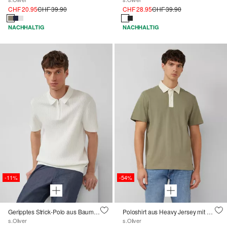
CHF 20.95
CHF 39.90
CHF 28.95
CHF 39.90
NACHHALTIG
NACHHALTIG
-11%
-54%
Geripptes Strick-Polo aus Baumwolle mit Reißverschluss
Poloshirt aus Heavy Jersey mit Kontrastkragen
s.Oliver
s.Oliver