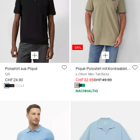
-34%
Poloshirt aus Piqué
Piqué-Poloshirt mit Kontrastdetails und Logo
QS
s.Oliver Men Tall Sizes
CHF 24.90
CHF 32.95
CHF 49.90
+1
NACHHALTIG