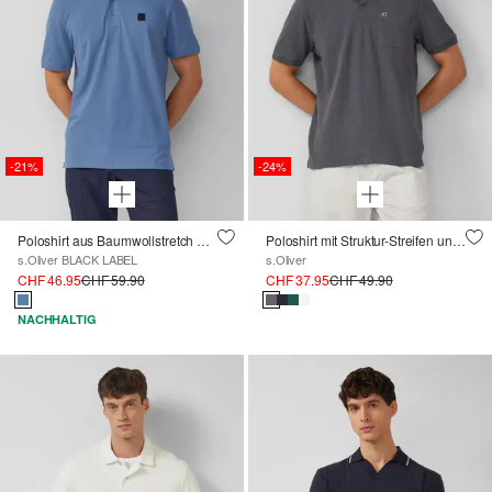
-21%
-24%
Poloshirt aus Baumwollstretch mit Label-Patch
Poloshirt mit Struktur-Streifen und offenem Kragen
s.Oliver BLACK LABEL
s.Oliver
CHF 46.95
CHF 59.90
CHF 37.95
CHF 49.90
NACHHALTIG