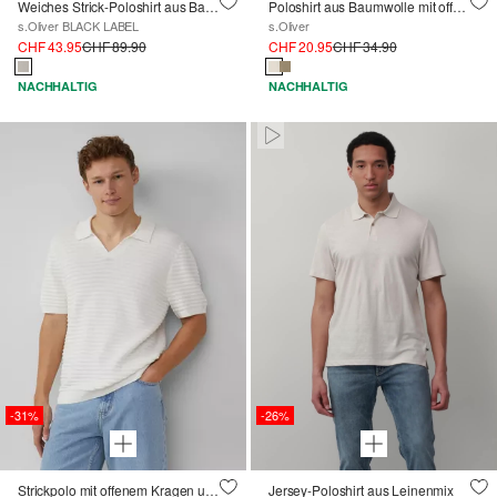
Weiches Strick-Poloshirt aus Baumwoll-Seidenmix
Poloshirt aus Baumwolle mit offenem Kragen
s.Oliver BLACK LABEL
s.Oliver
CHF 43.95
CHF 89.90
CHF 20.95
CHF 34.90
NACHHALTIG
NACHHALTIG
Paused • Muted
-31%
-26%
Strickpolo mit offenem Kragen und Struktur
Jersey-Poloshirt aus Leinenmix