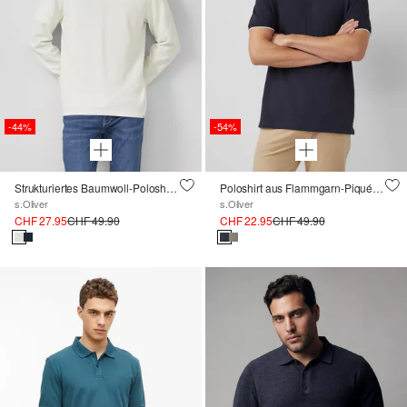
-44%
-54%
Strukturiertes Baumwoll-Poloshirt im Relaxed Fit
Poloshirt aus Flammgarn-Piqué mit Kontrastabschlüssen
s.Oliver
s.Oliver
CHF 27.95
CHF 49.90
CHF 22.95
CHF 49.90