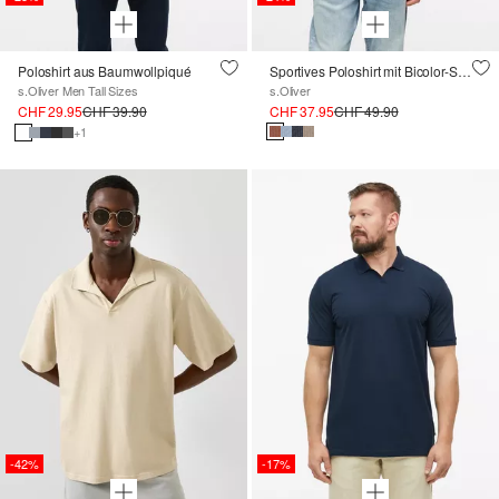
Poloshirt aus Baumwollpiqué
Sportives Poloshirt mit Bicolor-Struktur und Brusttasche
s.Oliver Men Tall Sizes
s.Oliver
CHF 29.95
CHF 39.90
CHF 37.95
CHF 49.90
+1
-42%
-17%