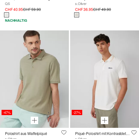
QS
s.Oliver
CHF 40.95
CHF 59.90
CHF 36.95
CHF 49.90
NACHHALTIG
-47%
-27%
Poloshirt aus Waffelpiqué
Piqué-Poloshirt mit Kontrastdetails und Logo
s.Oliver
s.Oliver