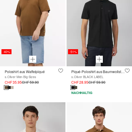
-40%
-51%
Poloshirt aus Waffelpiqué
Piqué-Poloshirt aus Baumwollstretch mit Label-Patch
s.Oliver Men Big Sizes
s.Oliver BLACK LABEL
CHF 35.95
CHF 59.90
CHF 28.95
CHF 59.90
NACHHALTIG