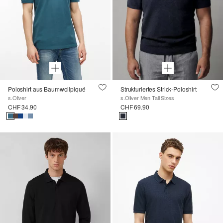
Poloshirt aus Baumwollpiqué
Strukturiertes Strick-Poloshirt
s.Oliver
s.Oliver Men Tall Sizes
CHF 34.90
CHF 69.90