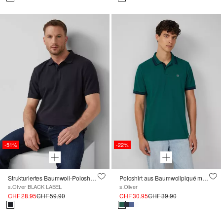
-51%
-22%
Strukturiertes Baumwoll-Poloshirt mit Bündchen
Poloshirt aus Baumwollpiqué mit Kontrast-Details
s.Oliver BLACK LABEL
s.Oliver
CHF 28.95
CHF 59.90
CHF 30.95
CHF 39.90