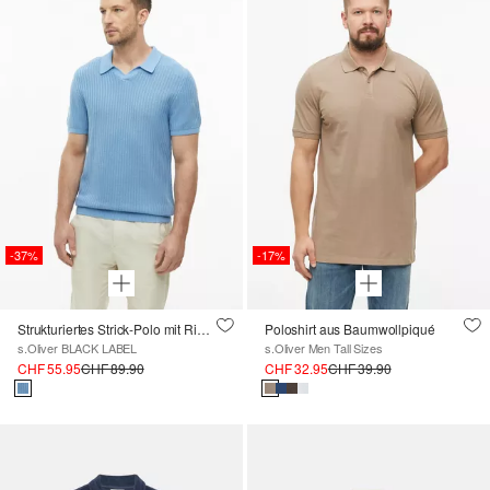
-37%
-17%
Strukturiertes Strick-Polo mit Rippbündchen
Poloshirt aus Baumwollpiqué
s.Oliver BLACK LABEL
s.Oliver Men Tall Sizes
CHF 55.95
CHF 89.90
CHF 32.95
CHF 39.90