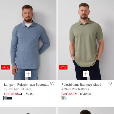
-44%
-17%
Langarm-Poloshirt aus Baumwoll-Piqué mit Bündchen
Poloshirt aus Baumwollpiqué
s.Oliver Men Tall Sizes
s.Oliver Men Tall Sizes
CHF 38.95
CHF 69.90
CHF 32.95
CHF 39.90