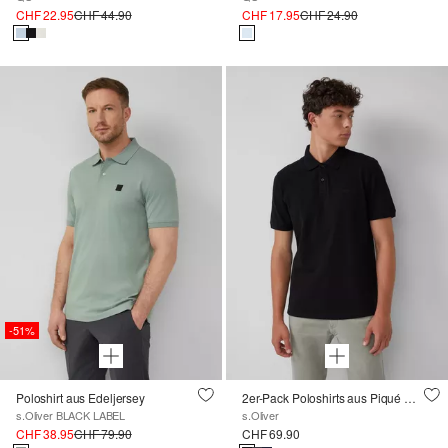
CHF 22.95
CHF 44.90
CHF 17.95
CHF 24.90
-51%
Poloshirt aus Edeljersey
2er-Pack Poloshirts aus Piqué mit Logo
s.Oliver BLACK LABEL
s.Oliver
CHF 38.95
CHF 79.90
CHF 69.90