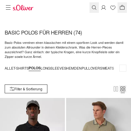
BASIC POLOS FÜR HERREN
(74)
Basic-Polos vereinen einen klassischen mit einem sportiven Look und werden damit
zum absoluten Allrounder in deinem Kleiderschrank. Was die Herren-Pieces
auszeichnet? Ganz einfach: der typische Kragen, eine kurze Knopfleiste oder ein
Zipper sowie kurze Ärmel.
POLOS
ALLE
T-SHIRTS
LONGSLEEVES
HEMDEN
PULLOVER
SWEATS
Filter & Sortierung