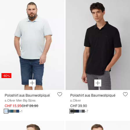
-60%
Poloshirt aus Baumwollpiqué
Poloshirt aus Baumwollpiqué
s.Oliver Men Big Sizes
s.Oliver
CHF 15.95
CHF 39.90
CHF 39.90
+1
+7