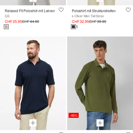
Relaxed Fit Poloshirt mit Leinen
Poloshirt mit Strukturstreifen
QS
s.Oliver Men Tall Sizes
CHF 25.95
CHF 44.90
CHF 32.95
CHF 39.90
-46%