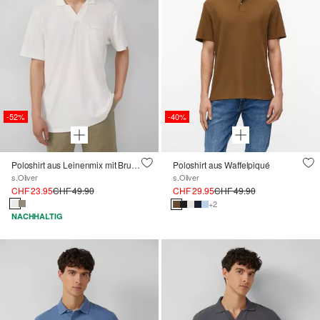
-52%
-40%
Poloshirt aus Leinenmix mit Brusttasche
Poloshirt aus Waffelpiqué
s.Oliver
s.Oliver
CHF 23.95
CHF 49.90
CHF 29.95
CHF 49.90
+2
NACHHALTIG