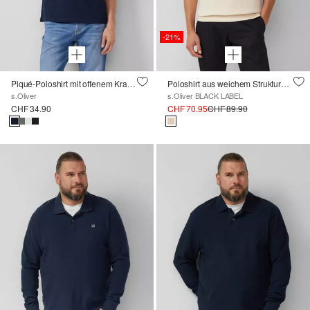
-21%
Piqué-Poloshirt mit offenem Kragen
Poloshirt aus weichem Strukturstrick
s.Oliver
s.Oliver BLACK LABEL
CHF 34.90
CHF 70.95
CHF 89.90