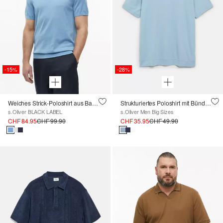
-15%
-28%
Weiches Strick-Poloshirt aus Baumwoll-Seidenmix
Strukturiertes Poloshirt mit Bündchen
s.Oliver BLACK LABEL
s.Oliver Men Big Sizes
CHF 84.95
CHF 99.90
CHF 35.95
CHF 49.90