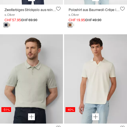
Zweifarbiges Strickpolo aus reiner Baumwolle
Poloshirt aus Baumwoll-Crêpe im Modern Fit
s.Oliver
s.Oliver
CHF 57.95
CHF 69.90
CHF 19.95
CHF 49.90
-51%
-40%