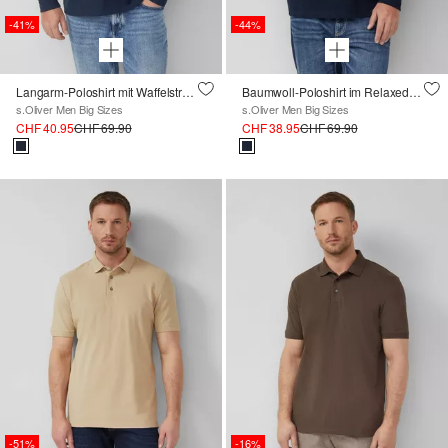
-41%
-44%
Langarm-Poloshirt mit Waffelstruktur und Logo-Patch
Baumwoll-Poloshirt im Relaxed Fit
s.Oliver Men Big Sizes
s.Oliver Men Big Sizes
CHF 40.95
CHF 69.90
CHF 38.95
CHF 69.90
-51%
-16%