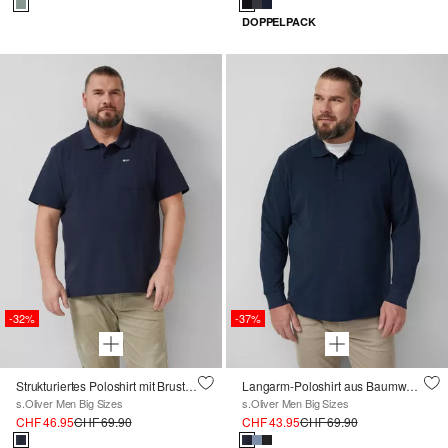
DOPPELPACK
-32%
-37%
Strukturiertes Poloshirt mit Brusttasche
Langarm-Poloshirt aus Baumwoll-Piqué mit Bündchen
s.Oliver Men Big Sizes
s.Oliver Men Big Sizes
CHF 46.95
CHF 69.90
CHF 43.95
CHF 69.90