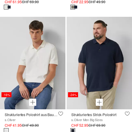
CHF 61.95
CHF 69.90
CHF 22.95
CHF 49.90
-16%
-24%
Strukturiertes Poloshirt aus Baumwolle in Two-Tone-Optik
Strukturiertes Strick-Poloshirt
s.Oliver
s.Oliver Men Big Sizes
CHF 41.95
CHF 49.90
CHF 52.95
CHF 69.90