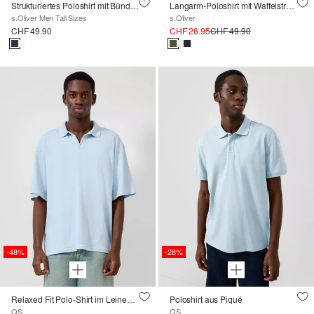
Strukturiertes Poloshirt mit Bündchen
Langarm-Poloshirt mit Waffelstruktur und Logo-Patch
s.Oliver Men Tall Sizes
s.Oliver
CHF 49.90
CHF 26.95
CHF 49.90
-48%
-28%
Relaxed Fit Polo-Shirt im Leinenmix
Poloshirt aus Piqué
QS
QS