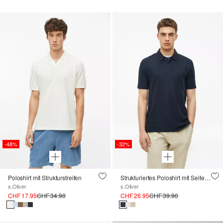
-48%
-32%
Poloshirt mit Strukturstreifen
Strukturiertes Poloshirt mit Seitenschlitzen
s.Oliver
s.Oliver
CHF 17.95
CHF 34.90
CHF 26.95
CHF 39.90