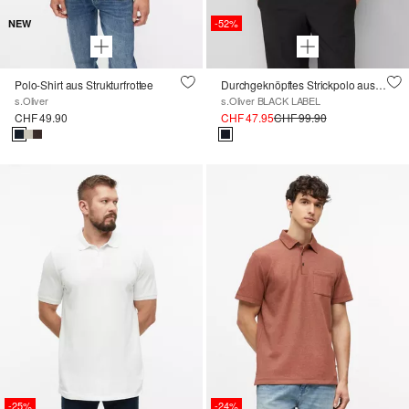
-52%
NEW
Polo-Shirt aus Strukturfrottee
Durchgeknöpftes Strickpolo aus Baumwoll-Seidenmix
s.Oliver
s.Oliver BLACK LABEL
CHF 49.90
CHF 47.95
CHF 99.90
-25%
-24%